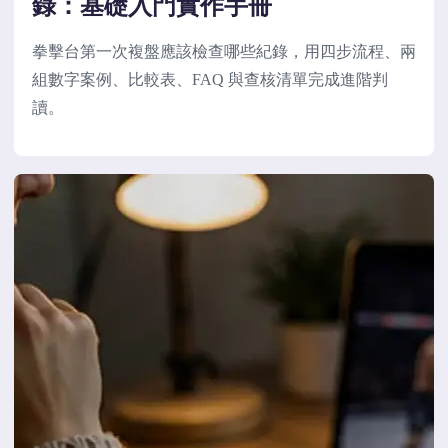
錄：基礎入門實作手冊
拳擊台第一次複盤應該檢查哪些紀錄，用四步流程、兩
組數字案例、比較表、FAQ 與查核清單完成進階判
讀。