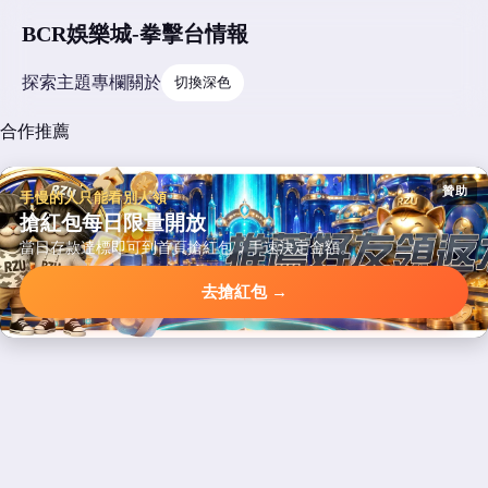
BCR娛樂城-拳擊台情報
探索
主題
專欄
關於
切換深色
合作推薦
贊助
手慢的人只能看別人領
搶紅包每日限量開放
當日存款達標即可到首頁搶紅包，手速決定金額。
去搶紅包 →