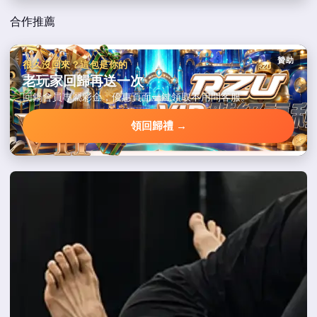
合作推薦
贊助
很久沒回來？這包是你的
老玩家回歸再送一次
回鍋會員專屬彩金，優惠頁面一鍵領取不用問客服。
領回歸禮 →