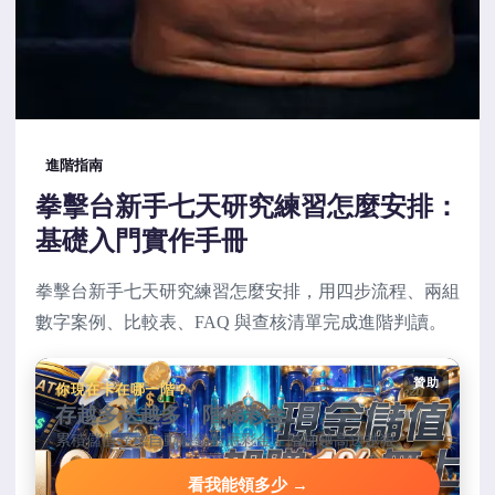
進階指南
拳擊台新手七天研究練習怎麼安排：
基礎入門實作手冊
拳擊台新手七天研究練習怎麼安排，用四步流程、兩組
數字案例、比較表、FAQ 與查核清單完成進階判讀。
贊助
你現在卡在哪一階？
存越多送越多，階梯彩金
累積儲值達標自動解鎖對應彩金，階梯越高送越狠。
看我能領多少 →