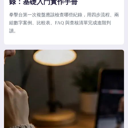
錄：基礎入門實作手冊
拳擊台第一次複盤應該檢查哪些紀錄，用四步流程、兩
組數字案例、比較表、FAQ 與查核清單完成進階判
讀。