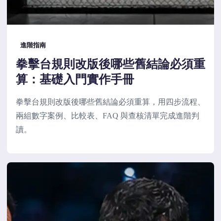
進階指南
拳擊台規則改版後哪些舊結論必須重
算：基礎入門實作手冊
拳擊台規則改版後哪些舊結論必須重算，用四步流程、
兩組數字案例、比較表、FAQ 與查核清單完成進階判
讀。