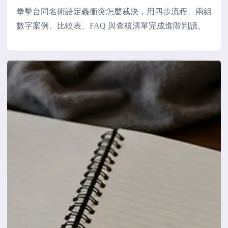
拳擊台同名術語定義衝突怎麼裁決，用四步流程、兩組
數字案例、比較表、FAQ 與查核清單完成進階判讀。