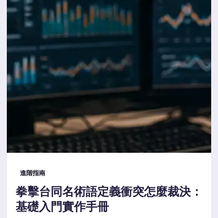
進階指南
拳擊台同名術語定義衝突怎麼裁決：
基礎入門實作手冊