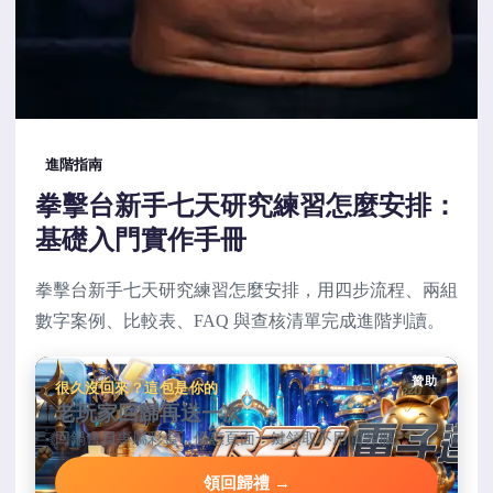
進階指南
拳擊台新手七天研究練習怎麼安排：
基礎入門實作手冊
拳擊台新手七天研究練習怎麼安排，用四步流程、兩組
數字案例、比較表、FAQ 與查核清單完成進階判讀。
贊助
很久沒回來？這包是你的
老玩家回歸再送一次
回鍋會員專屬彩金，優惠頁面一鍵領取不用問客服。
領回歸禮 →