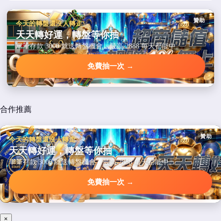
贊助
今天的轉盤還沒人轉走
天天轉好運，轉盤等你抽
單筆存款 3000 就送轉盤機會，最高 2888 每天都能中。
免費抽一次 →
合作推薦
贊助
今天的轉盤還沒人轉走
天天轉好運，轉盤等你抽
單筆存款 3000 就送轉盤機會，最高 2888 每天都能中。
免費抽一次 →
×