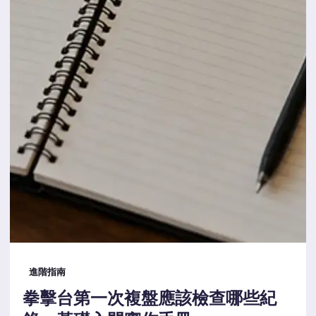
進階指南
拳擊台第一次複盤應該檢查哪些紀