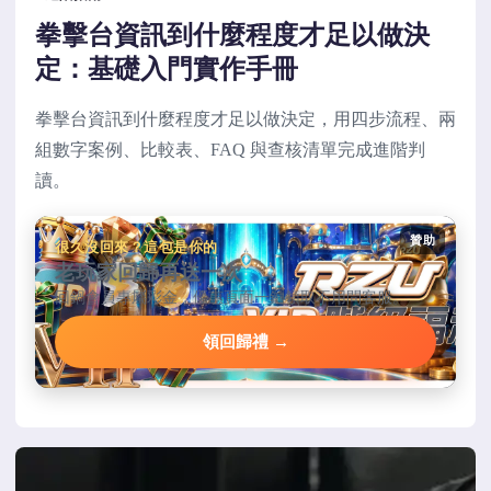
拳擊台資訊到什麼程度才足以做決
定：基礎入門實作手冊
拳擊台資訊到什麼程度才足以做決定，用四步流程、兩
組數字案例、比較表、FAQ 與查核清單完成進階判
讀。
贊助
很久沒回來？這包是你的
老玩家回歸再送一次
回鍋會員專屬彩金，優惠頁面一鍵領取不用問客服。
領回歸禮 →