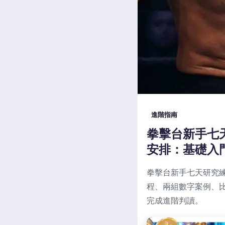
進階指南
拳擊台新手七
安排：基礎入
拳擊台新手七天研究
程、兩組數字案例、比
完成進階判讀。