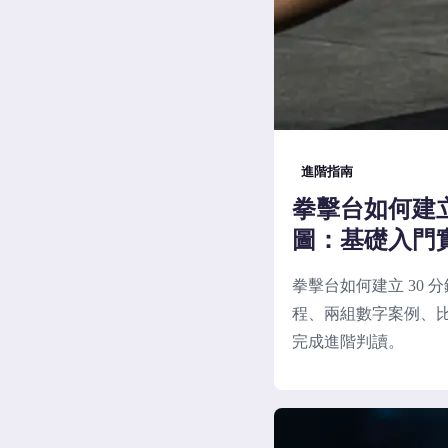
進階指南
拳擊台如何建立
圖：基礎入門
拳擊台如何建立 30 
程、兩組數字案例、比
完成進階判讀。