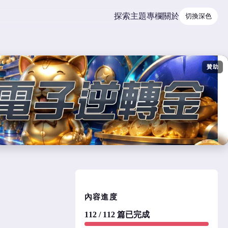
探索
主題
專欄
關於
切換深色
贊助
內容進度
112 / 112 篇已完成