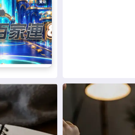
贊助
領
量
首
金