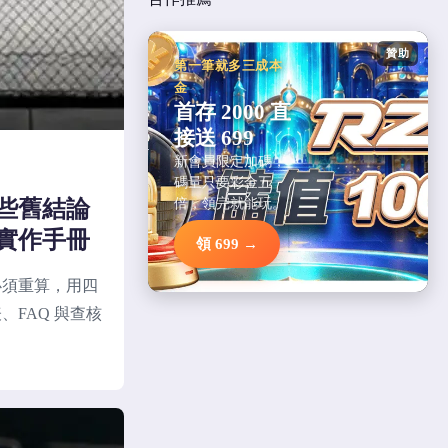
贊助
第一筆就多三成本
金
首存 2000 直
接送 699
新會員限定加碼，
碼量只要彩金五
倍，領完就能玩。
些舊結論
實作手冊
領 699 →
必須重算，用四
FAQ 與查核