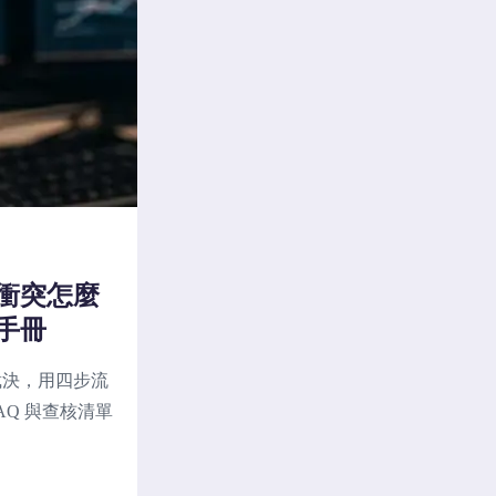
衝突怎麼
手冊
裁決，用四步流
Q 與查核清單