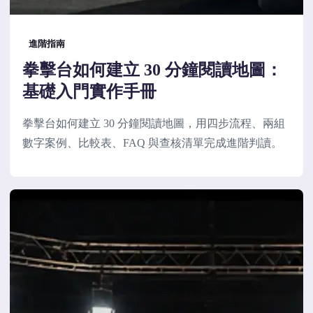
進階指南
拳擊台如何建立 30 分鐘閱讀地圖：
基礎入門實作手冊
拳擊台如何建立 30 分鐘閱讀地圖，用四步流程、兩組
數字案例、比較表、FAQ 與查核清單完成進階判讀。