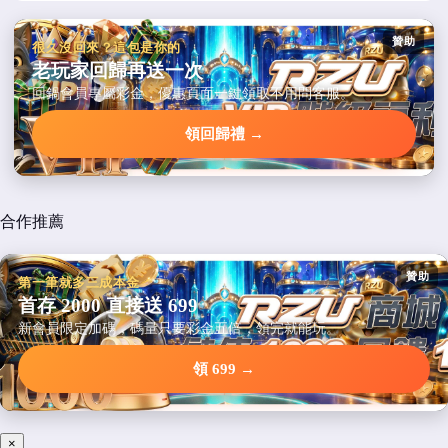
贊助
很久沒回來？這包是你的
老玩家回歸再送一次
回鍋會員專屬彩金，優惠頁面一鍵領取不用問客服。
領回歸禮 →
合作推薦
贊助
第一筆就多三成本金
首存 2000 直接送 699
新會員限定加碼，碼量只要彩金五倍，領完就能玩。
領 699 →
×