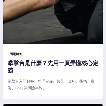
問題解答
拳擊台是什麼？先用一頁弄懂核心定
義
拳擊台入門解答：整理定義、規則、資料、指標、案
例、FAQ 與風險界線。