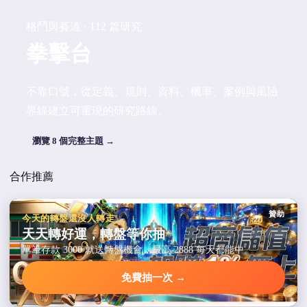
格鬥與賽道 · 112 篇研究
拳擊台
不靠口號，從定義、規則、資料、機率、案例與風險
界線建立可重現的研究路線。
瀏覽 8 個完整主題 →
合作推薦
贊助
今天的轉盤還沒人轉走
天天轉好運，轉盤等你抽
單筆存款 3000 就送轉盤機會，最高 2888 每天都能中。
免費抽一次 →