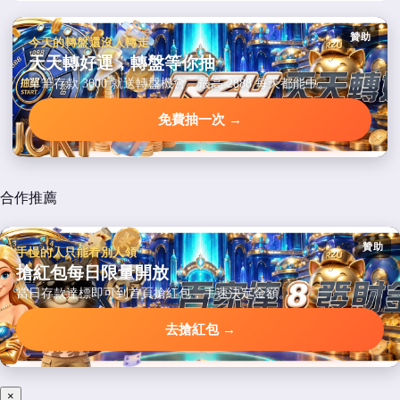
贊助
今天的轉盤還沒人轉走
天天轉好運，轉盤等你抽
單筆存款 3000 就送轉盤機會，最高 2888 每天都能中。
免費抽一次 →
合作推薦
贊助
手慢的人只能看別人領
搶紅包每日限量開放
當日存款達標即可到首頁搶紅包，手速決定金額。
去搶紅包 →
×