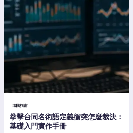
進階指南
拳擊台同名術語定義衝突怎麼裁決：
基礎入門實作手冊