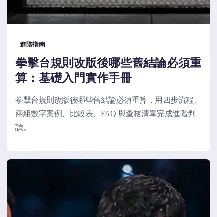
進階指南
拳擊台規則改版後哪些舊結論必須重
算：基礎入門實作手冊
拳擊台規則改版後哪些舊結論必須重算，用四步流程、
兩組數字案例、比較表、FAQ 與查核清單完成進階判
讀。