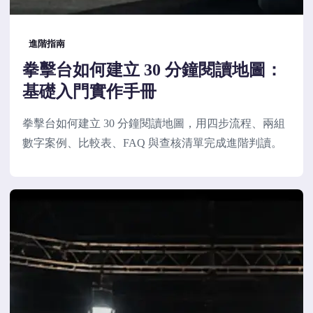
進階指南
拳擊台如何建立 30 分鐘閱讀地圖：
基礎入門實作手冊
拳擊台如何建立 30 分鐘閱讀地圖，用四步流程、兩組
數字案例、比較表、FAQ 與查核清單完成進階判讀。