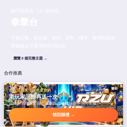
格鬥與賽道 · 112 篇研究
拳擊台
不靠口號，從定義、規則、資料、機率、案例與風險
界線建立可重現的研究路線。
瀏覽 8 個完整主題 →
合作推薦
贊助
很久沒回來？這包是你的
老玩家回歸再送一次
回鍋會員專屬彩金，優惠頁面一鍵領取不用問客服。
領回歸禮 →