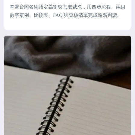
拳擊台同名術語定義衝突怎麼裁決，用四步流程、兩組
數字案例、比較表、FAQ 與查核清單完成進階判讀。