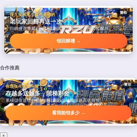
贊助
很久沒回來？這包是你的
老玩家回歸再送一次
回鍋會員專屬彩金，優惠頁面一鍵領取不用問客服。
領回歸禮 →
合作推薦
贊助
你現在卡在哪一階？
存越多送越多，階梯彩金
累積儲值達標自動解鎖對應彩金，階梯越高送越狠。
看我能領多少 →
×