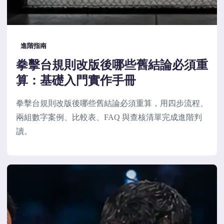
進階指南
拳擊台規則改版後哪些舊結論必須重
算：基礎入門實作手冊
拳擊台規則改版後哪些舊結論必須重算，用四步流程、
兩組數字案例、比較表、FAQ 與查核清單完成進階判
讀。