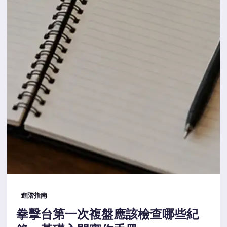
進階指南
拳擊台第一次複盤應該檢查哪些紀