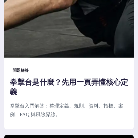
問題解答
拳擊台是什麼？先用一頁弄懂核心定
義
拳擊台入門解答：整理定義、規則、資料、指標、案
例、FAQ 與風險界線。