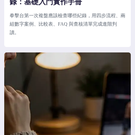
錄：基礎入門實作手冊
拳擊台第一次複盤應該檢查哪些紀錄，用四步流程、兩
組數字案例、比較表、FAQ 與查核清單完成進階判
讀。