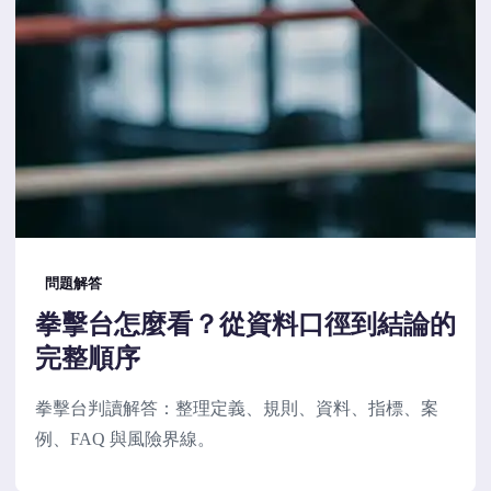
問題解答
拳擊台怎麼看？從資料口徑到結論的
完整順序
拳擊台判讀解答：整理定義、規則、資料、指標、案
例、FAQ 與風險界線。