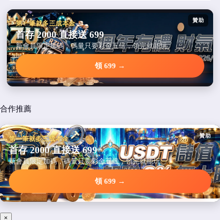
贊助
第一筆就多三成本金
首存 2000 直接送 699
新會員限定加碼，碼量只要彩金五倍，領完就能玩。
領 699 →
合作推薦
贊助
第一筆就多三成本金
首存 2000 直接送 699
新會員限定加碼，碼量只要彩金五倍，領完就能玩。
領 699 →
×