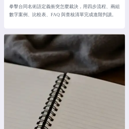
拳擊台同名術語定義衝突怎麼裁決，用四步流程、兩組
數字案例、比較表、FAQ 與查核清單完成進階判讀。