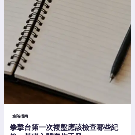
進階指南
拳擊台第一次複盤應該檢查哪些紀