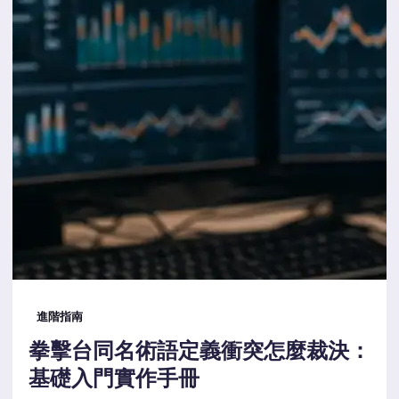
進階指南
拳擊台同名術語定義衝突怎麼裁決：
基礎入門實作手冊