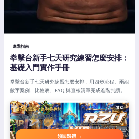
進階指南
拳擊台新手七天研究練習怎麼安排：
基礎入門實作手冊
拳擊台新手七天研究練習怎麼安排，用四步流程、兩組
數字案例、比較表、FAQ 與查核清單完成進階判讀。
贊助
很久沒回來？這包是你的
老玩家回歸再送一次
回鍋會員專屬彩金，優惠頁面一鍵領取不用問客服。
領回歸禮 →