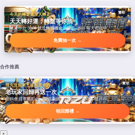
贊助
今天的轉盤還沒人轉走
天天轉好運，轉盤等你抽
單筆存款 3000 就送轉盤機會，最高 2888 每天都能中。
免費抽一次 →
合作推薦
贊助
很久沒回來？這包是你的
老玩家回歸再送一次
回鍋會員專屬彩金，優惠頁面一鍵領取不用問客服。
領回歸禮 →
×