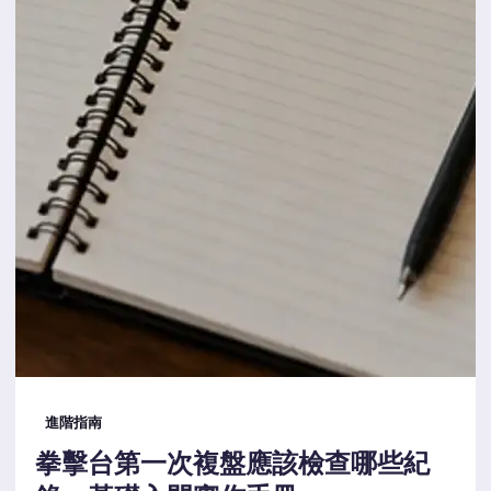
進階指南
拳擊台第一次複盤應該檢查哪些紀