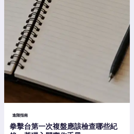
進階指南
拳擊台第一次複盤應該檢查哪些紀