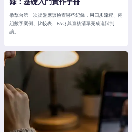
錄：基礎入門實作手冊
拳擊台第一次複盤應該檢查哪些紀錄，用四步流程、兩
組數字案例、比較表、FAQ 與查核清單完成進階判
讀。