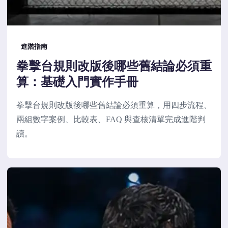
進階指南
拳擊台規則改版後哪些舊結論必須重
算：基礎入門實作手冊
拳擊台規則改版後哪些舊結論必須重算，用四步流程、
兩組數字案例、比較表、FAQ 與查核清單完成進階判
讀。