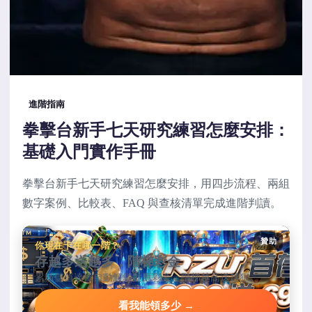
進階指南
拳擊台新手七天研究練習怎麼安排：
基礎入門實作手冊
拳擊台新手七天研究練習怎麼安排，用四步流程、兩組
數字案例、比較表、FAQ 與查核清單完成進階判讀。
贊助
你現在卡在哪一階？
存越多送越多，階梯彩金
累積儲值達標自動解鎖對應彩金，階梯越高送越狠。
看我能領多少 →