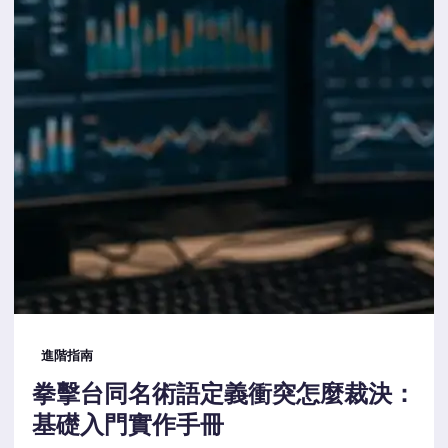
進階指南
拳擊台同名術語定義衝突怎麼裁決：
基礎入門實作手冊