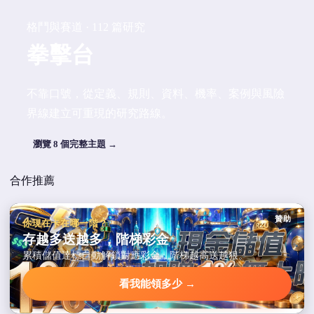
格鬥與賽道 · 112 篇研究
拳擊台
不靠口號，從定義、規則、資料、機率、案例與風險
界線建立可重現的研究路線。
瀏覽 8 個完整主題 →
合作推薦
贊助
你現在卡在哪一階？
存越多送越多，階梯彩金
累積儲值達標自動解鎖對應彩金，階梯越高送越狠。
看我能領多少 →