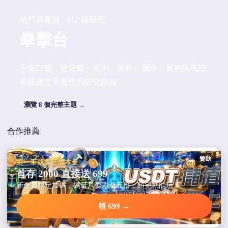
格鬥與賽道 · 112 篇研究
拳擊台
不靠口號，從定義、規則、資料、機率、案例與風險
界線建立可重現的研究路線。
瀏覽 8 個完整主題 →
合作推薦
贊助
第一筆就多三成本金
首存 2000 直接送 699
新會員限定加碼，碼量只要彩金五倍，領完就能玩。
領 699 →