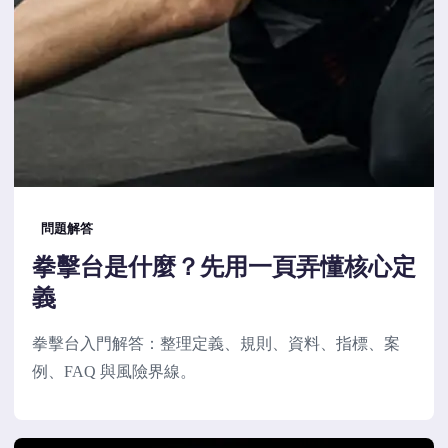
問題解答
拳擊台是什麼？先用一頁弄懂核心定
義
拳擊台入門解答：整理定義、規則、資料、指標、案
例、FAQ 與風險界線。