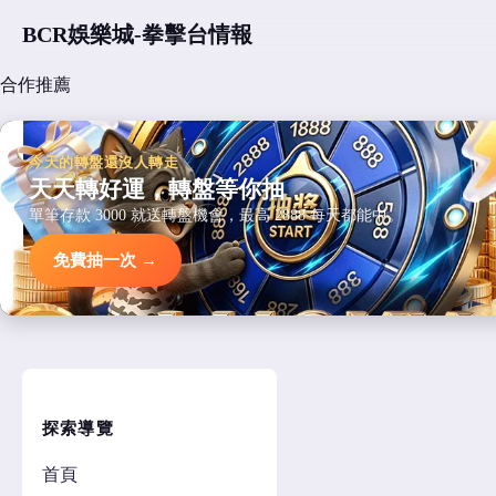
BCR娛樂城-拳擊台情報
合作推薦
今天的轉盤還沒人轉走
天天轉好運，轉盤等你抽
單筆存款 3000 就送轉盤機會，最高 2888 每天都能中。
免費抽一次 →
探索導覽
首頁