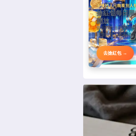
手慢的人只能看別人
搶紅包每日限
開放
當日存款達標即可到
頁搶紅包，手速決定
額。
去搶紅包 →