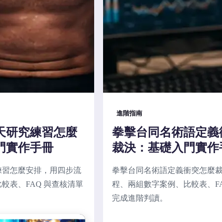
進階指南
天研究練習怎麼
拳擊台同名術語定義
門實作手冊
裁決：基礎入門實作
練習怎麼安排，用四步流
拳擊台同名術語定義衝突怎麼
較表、FAQ 與查核清單
程、兩組數字案例、比較表、FA
完成進階判讀。