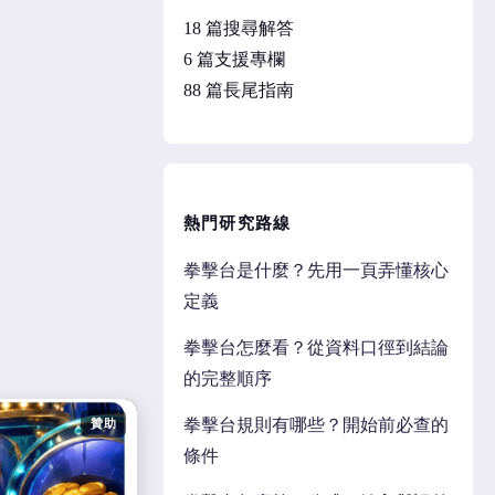
18 篇搜尋解答
6 篇支援專欄
88 篇長尾指南
熱門研究路線
拳擊台是什麼？先用一頁弄懂核心
定義
拳擊台怎麼看？從資料口徑到結論
的完整順序
拳擊台規則有哪些？開始前必查的
贊助
條件