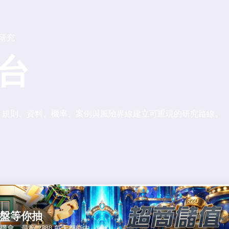
篇研究
台
、規則、資料、機率、案例與風險界線建立可重現的研究路線。
盤等你抽
盤機會，最高 2888 每天都能中。