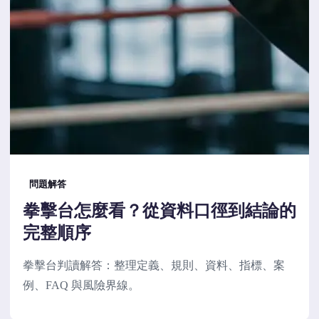
問題解答
拳擊台怎麼看？從資料口徑到結論的
完整順序
拳擊台判讀解答：整理定義、規則、資料、指標、案
例、FAQ 與風險界線。