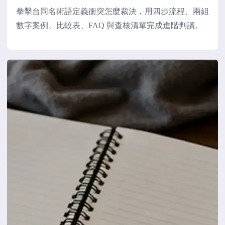
拳擊台同名術語定義衝突怎麼裁決，用四步流程、兩組
數字案例、比較表、FAQ 與查核清單完成進階判讀。