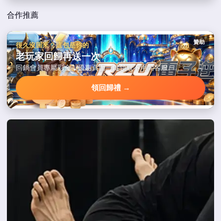
合作推薦
贊助
很久沒回來？這包是你的
老玩家回歸再送一次
回鍋會員專屬彩金，優惠頁面一鍵領取不用問客服。
領回歸禮 →