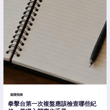
進階指南
拳擊台第一次複盤應該檢查哪些紀