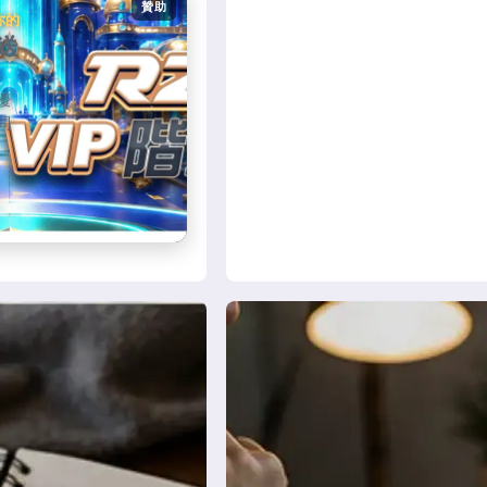
贊助
你的
送
優
問