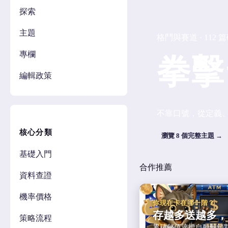
探索
主題
格鬥與賽道 · 112 
專欄
拳擊
編輯政策
不靠口號，從定義
核心分類
瀏覽 8 個完整主題 →
基礎入門
合作推薦
資料查證
機率價格
你現在卡在哪一階？
存越多送越多，
策略流程
累積儲值達標自動解鎖