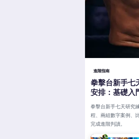
進階指南
拳擊台新手七
安排：基礎入
拳擊台新手七天研究
程、兩組數字案例、比
完成進階判讀。