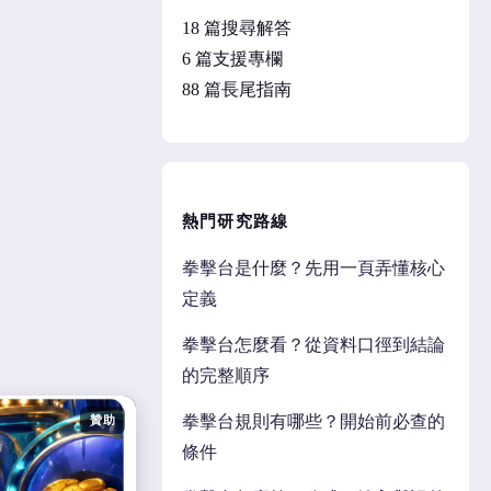
18 篇搜尋解答
6 篇支援專欄
88 篇長尾指南
熱門研究路線
拳擊台是什麼？先用一頁弄懂核心
定義
拳擊台怎麼看？從資料口徑到結論
的完整順序
拳擊台規則有哪些？開始前必查的
贊助
條件