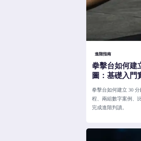
進階指南
拳擊台如何建立
圖：基礎入門
拳擊台如何建立 30 
程、兩組數字案例、比
完成進階判讀。