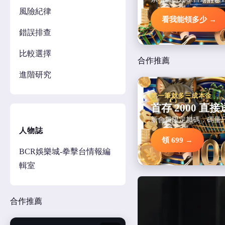
風險紀律
看我能領多少 →
錯誤排查
比較選擇
合作推薦
進階研究
第一筆就多三成本金
首存 2000 直接送
新會員限定加碼，碼量
人物誌
領 699 →
BCR娛樂城-拳擊台情報編
輯室
合作推薦