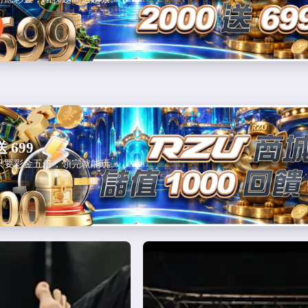
 699
只要彩金五倍，領完就能玩。