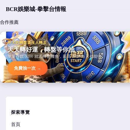
BCR娛樂城-拳擊台情報
合作推薦
今天的轉盤還沒人轉走
天天轉好運，轉盤等你抽
單筆存款 3000 就送轉盤機會，最高 2888 每天都能中。
免費抽一次 →
探索導覽
首頁