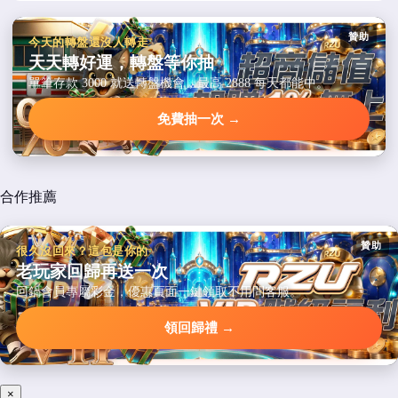
贊助
今天的轉盤還沒人轉走
天天轉好運，轉盤等你抽
單筆存款 3000 就送轉盤機會，最高 2888 每天都能中。
免費抽一次 →
合作推薦
贊助
很久沒回來？這包是你的
老玩家回歸再送一次
回鍋會員專屬彩金，優惠頁面一鍵領取不用問客服。
領回歸禮 →
×