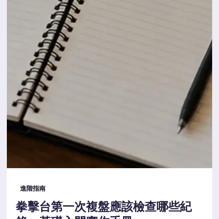
進階指南
拳擊台第一次複盤應該檢查哪些紀