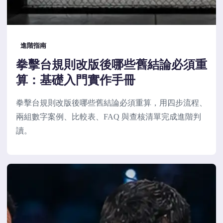
進階指南
拳擊台規則改版後哪些舊結論必須重
算：基礎入門實作手冊
拳擊台規則改版後哪些舊結論必須重算，用四步流程、
兩組數字案例、比較表、FAQ 與查核清單完成進階判
讀。