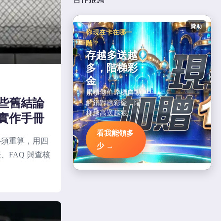
贊助
你現在卡在哪一
階？
存越多送越
多，階梯彩
金
累積儲值達標自動
些舊結論
解鎖對應彩金，階
梯越高送越狠。
實作手冊
看我能領多
必須重算，用四
少 →
FAQ 與查核