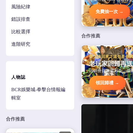
風險紀律
免費抽一次 →
錯誤排查
比較選擇
合作推薦
進階研究
很久沒回來？這包是你
老玩家回歸再送
回鍋會員專屬彩金，優
人物誌
領回歸禮 →
BCR娛樂城-拳擊台情報編
輯室
合作推薦