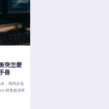
衝突怎麼
手冊
裁決，用四步流
Q 與查核清單