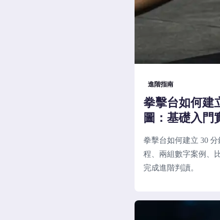
進階指南
拳擊台如何建立
圖：基礎入門
拳擊台如何建立 30 
程、兩組數字案例、比
完成進階判讀。