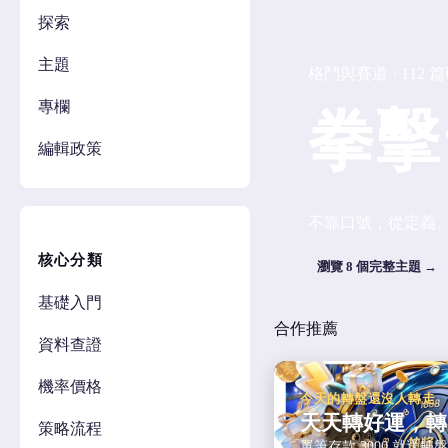
探索
主題
格鬥與賽道 · 112 
專欄
拳擊
編輯政策
不靠口號，從定義
核心分類
瀏覽 8 個完整主題 →
基礎入門
合作推薦
資料查證
機率價格
今天的轉盤還沒人轉走
天天轉好運，轉
策略流程
單筆存款 3000 就送轉