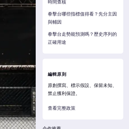
時間查核
拳擊台哪些指標值得看？先分主因
與輔因
拳擊台走勢能預測嗎？歷史序列的
正確用途
編輯原則
原創撰寫、標示假設、保留未知、
禁止獲利保證。
查看完整政策
合作推薦