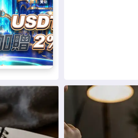
贊助
接
量
就