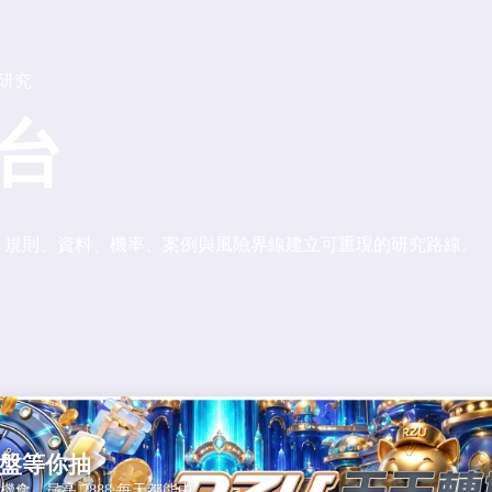
篇研究
台
、規則、資料、機率、案例與風險界線建立可重現的研究路線。
盤等你抽
盤機會，最高 2888 每天都能中。