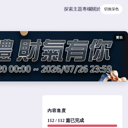
探索
主題
專欄
關於
切換深色
贊助
內容進度
112 / 112 篇已完成