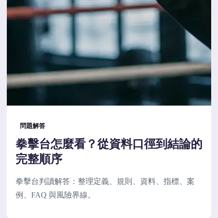
問題解答
拳擊台怎麼看？從資料口徑到結論的
完整順序
拳擊台判讀解答：整理定義、規則、資料、指標、案
例、FAQ 與風險界線。