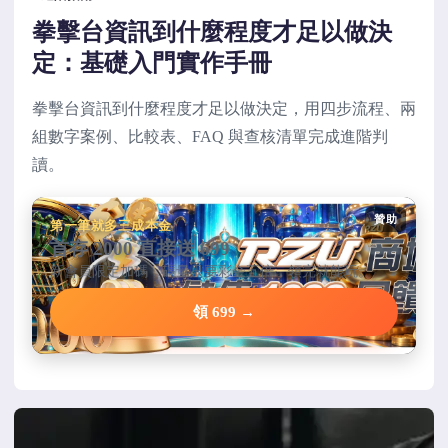
拳擊台資訊到什麼程度才足以做決
定：基礎入門實作手冊
拳擊台資訊到什麼程度才足以做決定，用四步流程、兩
組數字案例、比較表、FAQ 與查核清單完成進階判
讀。
贊助
第一筆就多三成本金
首存 2000 直接送 699
新會員限定加碼，碼量只要彩金五倍，領完就能玩。
領 699 →