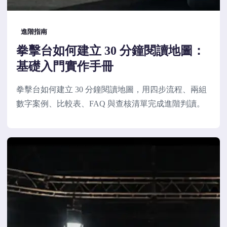
進階指南
拳擊台如何建立 30 分鐘閱讀地圖：
基礎入門實作手冊
拳擊台如何建立 30 分鐘閱讀地圖，用四步流程、兩組
數字案例、比較表、FAQ 與查核清單完成進階判讀。