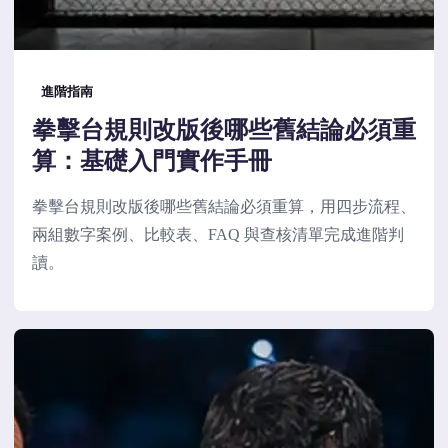
進階指南
拳擊台規則改版後哪些舊結論必須重
算：基礎入門實作手冊
拳擊台規則改版後哪些舊結論必須重算，用四步流程、
兩組數字案例、比較表、FAQ 與查核清單完成進階判
讀。