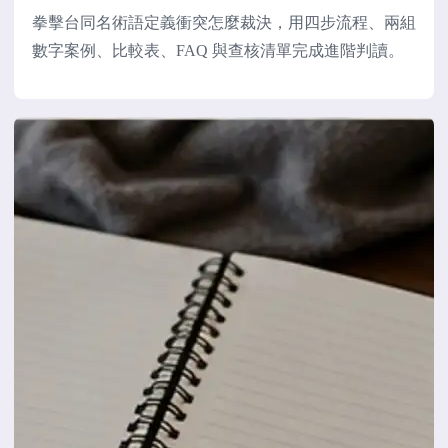
拳擊台同名術語定義衝突怎麼裁決，用四步流程、兩組
數字案例、比較表、FAQ 與查核清單完成進階判讀。