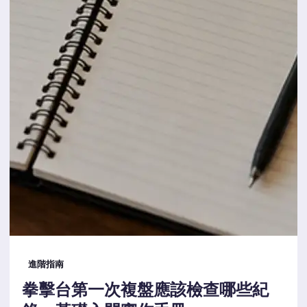
進階指南
拳擊台第一次複盤應該檢查哪些紀