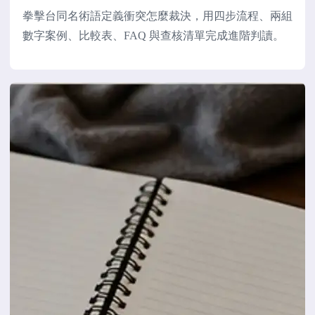
拳擊台同名術語定義衝突怎麼裁決，用四步流程、兩組
數字案例、比較表、FAQ 與查核清單完成進階判讀。