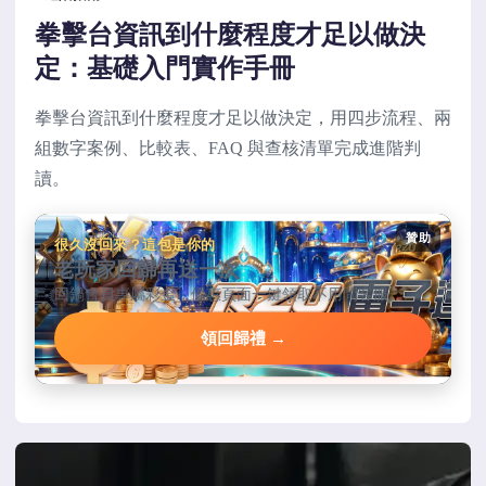
拳擊台資訊到什麼程度才足以做決
定：基礎入門實作手冊
拳擊台資訊到什麼程度才足以做決定，用四步流程、兩
組數字案例、比較表、FAQ 與查核清單完成進階判
讀。
贊助
很久沒回來？這包是你的
老玩家回歸再送一次
回鍋會員專屬彩金，優惠頁面一鍵領取不用問客服。
領回歸禮 →