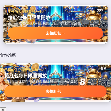
贊助
手慢的人只能看別人領
搶紅包每日限量開放
當日存款達標即可到首頁搶紅包，手速決定金額。
去搶紅包 →
合作推薦
贊助
手慢的人只能看別人領
搶紅包每日限量開放
當日存款達標即可到首頁搶紅包，手速決定金額。
去搶紅包 →
×