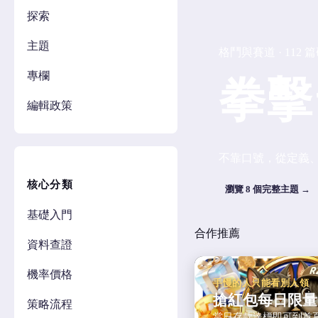
探索
主題
格鬥與賽道 · 112 
專欄
拳擊
編輯政策
不靠口號，從定義
核心分類
瀏覽 8 個完整主題 →
基礎入門
合作推薦
資料查證
機率價格
手慢的人只能看別人領
搶紅包每日限量
策略流程
當日存款達標即可到首