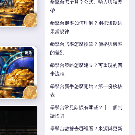
拳擊台怎麼算？公式、輸入與誤差
帶
拳擊台機率如何理解？別把短期結
果當規律
拳擊台賠率怎麼換算？價格與機率
的差別
贊助
拳擊台策略怎麼建立？可重現的四
步流程
拳擊台新手怎麼開始？第一份檢核
表
拳擊台常見錯誤有哪些？十二個判
讀陷阱
拳擊台數據去哪裡看？來源與更新