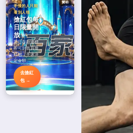
贊助
手慢的人只能
看別人領
搶紅包每
日限量開
放
當日存款達標
即可到首頁搶
紅包，手速決
定金額。
去搶紅
包 →