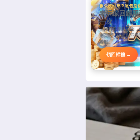
很久沒回來？這包是
老玩家回歸再
一次
回鍋會員專屬彩金，
惠頁面一鍵領取不用
客服。
領回歸禮 →