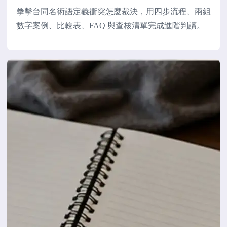
拳擊台同名術語定義衝突怎麼裁決，用四步流程、兩組
數字案例、比較表、FAQ 與查核清單完成進階判讀。