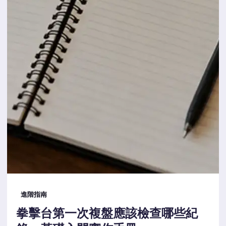
進階指南
拳擊台第一次複盤應該檢查哪些紀