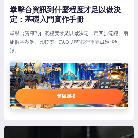
拳擊台資訊到什麼程度才足以做決
定：基礎入門實作手冊
拳擊台資訊到什麼程度才足以做決定，用四步流程、兩
組數字案例、比較表、FAQ 與查核清單完成進階判
讀。
贊助
很久沒回來？這包是你的
老玩家回歸再送一次
回鍋會員專屬彩金，優惠頁面一鍵領取不用問客服。
領回歸禮 →