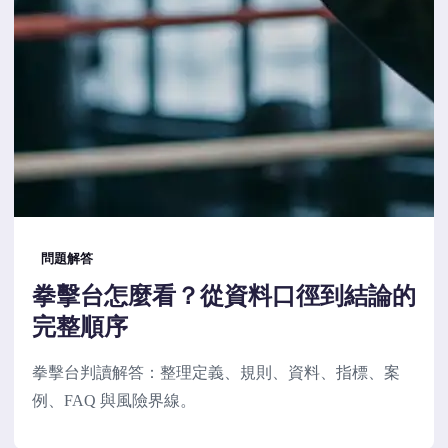
問題解答
拳擊台怎麼看？從資料口徑到結論的
完整順序
拳擊台判讀解答：整理定義、規則、資料、指標、案
例、FAQ 與風險界線。