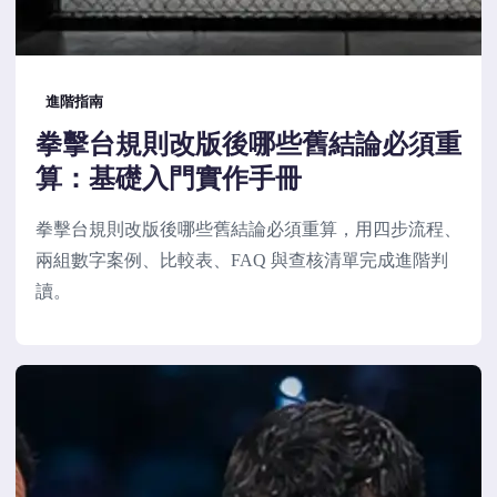
進階指南
拳擊台規則改版後哪些舊結論必須重
算：基礎入門實作手冊
拳擊台規則改版後哪些舊結論必須重算，用四步流程、
兩組數字案例、比較表、FAQ 與查核清單完成進階判
讀。