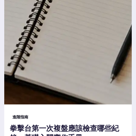
進階指南
拳擊台第一次複盤應該檢查哪些紀