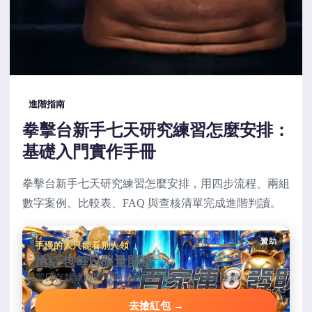
進階指南
拳擊台新手七天研究練習怎麼安排：
基礎入門實作手冊
拳擊台新手七天研究練習怎麼安排，用四步流程、兩組
數字案例、比較表、FAQ 與查核清單完成進階判讀。
贊助
手慢的人只能看別人領
搶紅包每日限量開放
當日存款達標即可到首頁搶紅包，手速決定金額。
去搶紅包 →