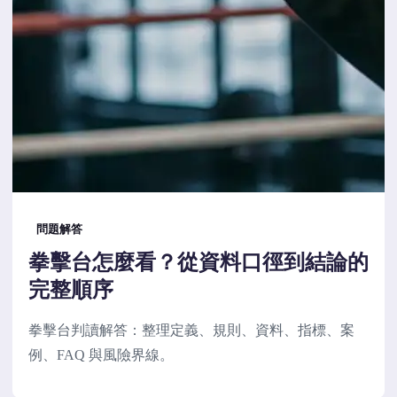
問題解答
拳擊台怎麼看？從資料口徑到結論的
完整順序
拳擊台判讀解答：整理定義、規則、資料、指標、案
例、FAQ 與風險界線。