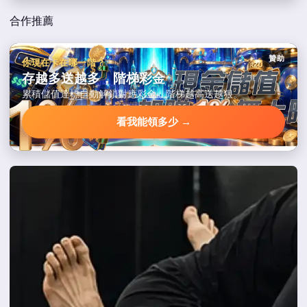
合作推薦
贊助
你現在卡在哪一階？
存越多送越多，階梯彩金
累積儲值達標自動解鎖對應彩金，階梯越高送越狠。
看我能領多少 →