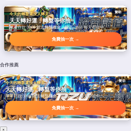
贊助
今天的轉盤還沒人轉走
天天轉好運，轉盤等你抽
單筆存款 3000 就送轉盤機會，最高 2888 每天都能中。
免費抽一次 →
合作推薦
贊助
今天的轉盤還沒人轉走
天天轉好運，轉盤等你抽
單筆存款 3000 就送轉盤機會，最高 2888 每天都能中。
免費抽一次 →
×