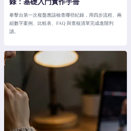
錄：基礎入門實作手冊
拳擊台第一次複盤應該檢查哪些紀錄，用四步流程、兩
組數字案例、比較表、FAQ 與查核清單完成進階判
讀。