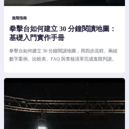
進階指南
拳擊台如何建立 30 分鐘閱讀地圖：
基礎入門實作手冊
拳擊台如何建立 30 分鐘閱讀地圖，用四步流程、兩組
數字案例、比較表、FAQ 與查核清單完成進階判讀。