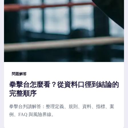
問題解答
拳擊台怎麼看？從資料口徑到結論的
完整順序
拳擊台判讀解答：整理定義、規則、資料、指標、案
例、FAQ 與風險界線。