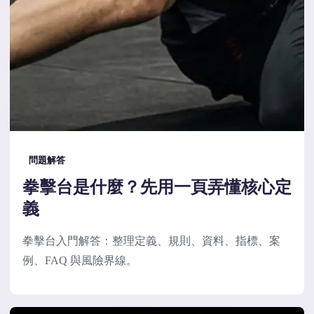
問題解答
拳擊台是什麼？先用一頁弄懂核心定
義
拳擊台入門解答：整理定義、規則、資料、指標、案
例、FAQ 與風險界線。