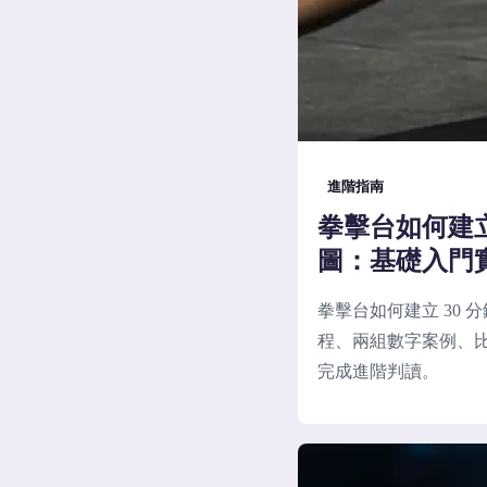
進階指南
拳擊台如何建立
圖：基礎入門
拳擊台如何建立 30 
程、兩組數字案例、比
完成進階判讀。