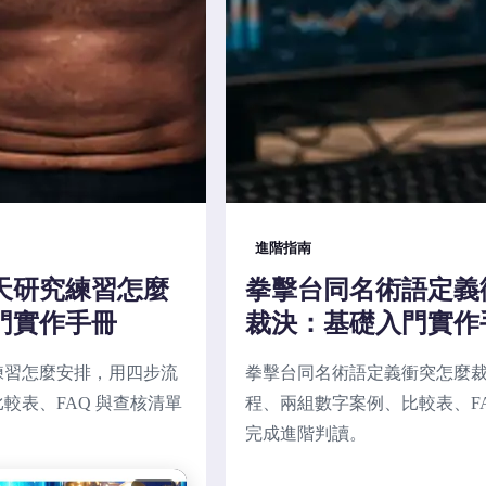
進階指南
天研究練習怎麼
拳擊台同名術語定義
門實作手冊
裁決：基礎入門實作
練習怎麼安排，用四步流
拳擊台同名術語定義衝突怎麼
較表、FAQ 與查核清單
程、兩組數字案例、比較表、FA
完成進階判讀。