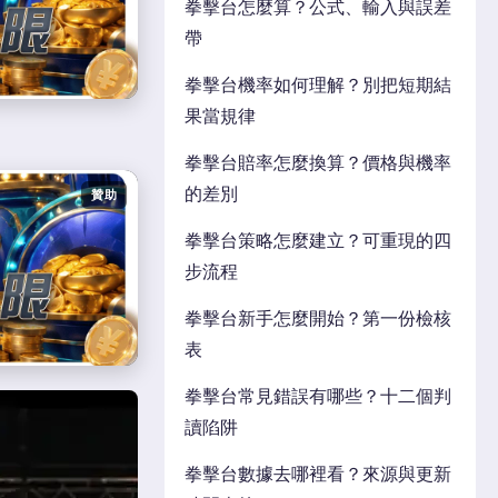
拳擊台怎麼算？公式、輸入與誤差
帶
拳擊台機率如何理解？別把短期結
果當規律
拳擊台賠率怎麼換算？價格與機率
的差別
贊助
拳擊台策略怎麼建立？可重現的四
步流程
拳擊台新手怎麼開始？第一份檢核
表
拳擊台常見錯誤有哪些？十二個判
讀陷阱
拳擊台數據去哪裡看？來源與更新