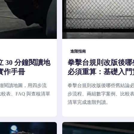
進階指南
 30 分鐘閱讀地
拳擊台規則改版後哪
實作手冊
必須重算：基礎入門
分鐘閱讀地圖，用四步流
拳擊台規則改版後哪些舊結論
較表、FAQ 與查核清單
步流程、兩組數字案例、比較表、
清單完成進階判讀。