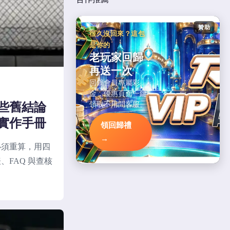
贊助
很久沒回來？這包
是你的
老玩家回歸
再送一次
回鍋會員專屬彩
金，優惠頁面一鍵
領取不用問客服。
些舊結論
實作手冊
領回歸禮
→
必須重算，用四
FAQ 與查核