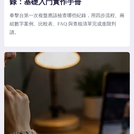
錄：基礎入門實作手冊
拳擊台第一次複盤應該檢查哪些紀錄，用四步流程、兩
組數字案例、比較表、FAQ 與查核清單完成進階判
讀。