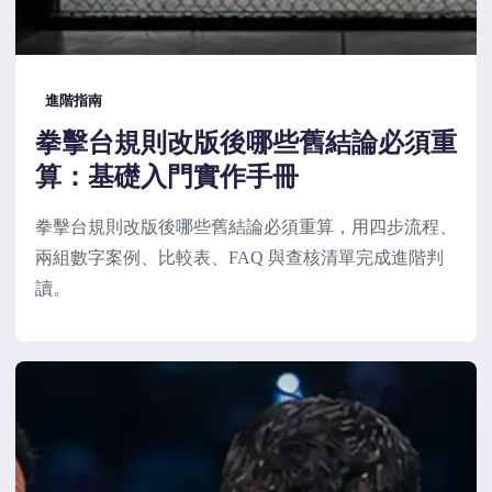
進階指南
拳擊台規則改版後哪些舊結論必須重
算：基礎入門實作手冊
拳擊台規則改版後哪些舊結論必須重算，用四步流程、
兩組數字案例、比較表、FAQ 與查核清單完成進階判
讀。