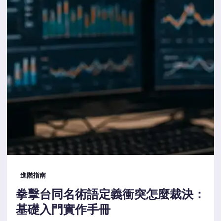
進階指南
拳擊台同名術語定義衝突怎麼裁決：
基礎入門實作手冊