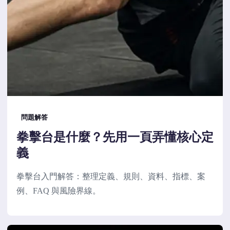
問題解答
拳擊台是什麼？先用一頁弄懂核心定
義
拳擊台入門解答：整理定義、規則、資料、指標、案
例、FAQ 與風險界線。