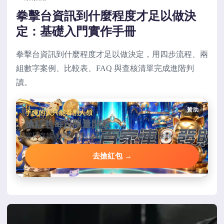
拳擊台資訊到什麼程度才足以做決
定：基礎入門實作手冊
拳擊台資訊到什麼程度才足以做決定，用四步流程、兩
組數字案例、比較表、FAQ 與查核清單完成進階判
讀。
贊助
手慢的人只能看別人領
搶紅包每日限量開放
當日存款達標即可到首頁搶紅包，手速決定金額。
去搶紅包 →