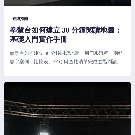
進階指南
拳擊台如何建立 30 分鐘閱讀地圖：
基礎入門實作手冊
拳擊台如何建立 30 分鐘閱讀地圖，用四步流程、兩組
數字案例、比較表、FAQ 與查核清單完成進階判讀。