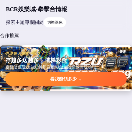
BCR娛樂城-拳擊台情報
探索
主題
專欄
關於
切換深色
合作推薦
贊助
你現在卡在哪一階？
存越多送越多，階梯彩金
累積儲值達標自動解鎖對應彩金，階梯越高送越狠。
看我能領多少 →