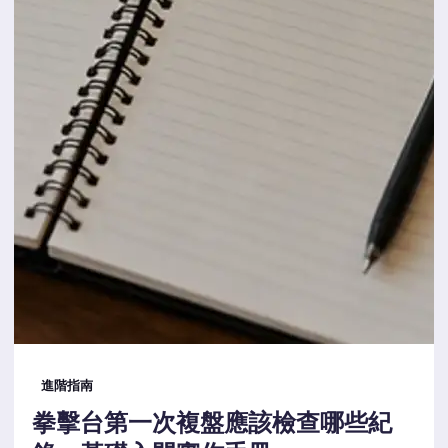
進階指南
拳擊台第一次複盤應該檢查哪些紀