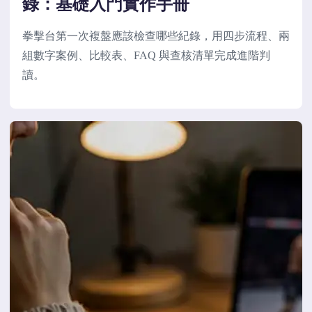
錄：基礎入門實作手冊
拳擊台第一次複盤應該檢查哪些紀錄，用四步流程、兩
組數字案例、比較表、FAQ 與查核清單完成進階判
讀。