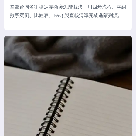
拳擊台同名術語定義衝突怎麼裁決，用四步流程、兩組
數字案例、比較表、FAQ 與查核清單完成進階判讀。