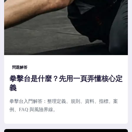
問題解答
拳擊台是什麼？先用一頁弄懂核心定
義
拳擊台入門解答：整理定義、規則、資料、指標、案
例、FAQ 與風險界線。