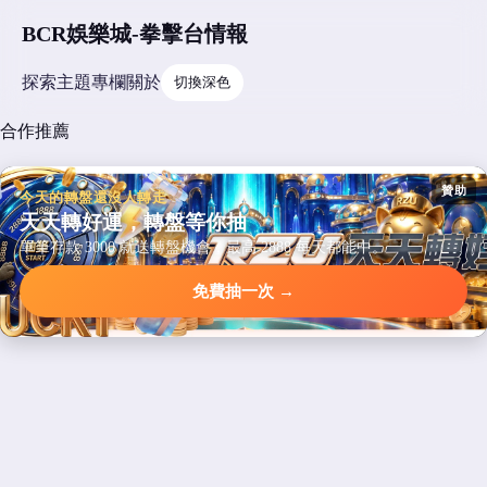
BCR娛樂城-拳擊台情報
探索
主題
專欄
關於
切換深色
合作推薦
贊助
今天的轉盤還沒人轉走
天天轉好運，轉盤等你抽
單筆存款 3000 就送轉盤機會，最高 2888 每天都能中。
免費抽一次 →