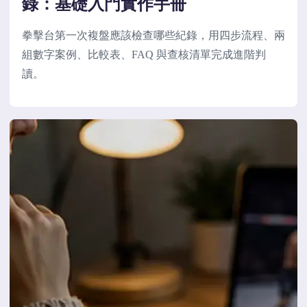
錄：基礎入門實作手冊
拳擊台第一次複盤應該檢查哪些紀錄，用四步流程、兩
組數字案例、比較表、FAQ 與查核清單完成進階判
讀。