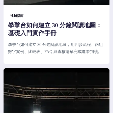
進階指南
拳擊台如何建立 30 分鐘閱讀地圖：
基礎入門實作手冊
拳擊台如何建立 30 分鐘閱讀地圖，用四步流程、兩組
數字案例、比較表、FAQ 與查核清單完成進階判讀。