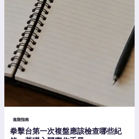
進階指南
拳擊台第一次複盤應該檢查哪些紀