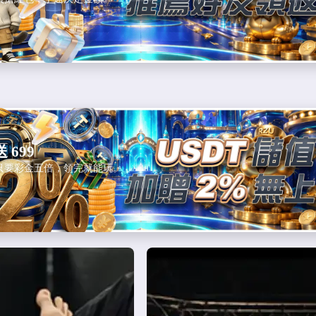
 699
只要彩金五倍，領完就能玩。