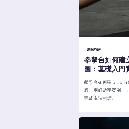
進階指南
拳擊台如何建立
圖：基礎入門
拳擊台如何建立 30 
程、兩組數字案例、比
完成進階判讀。