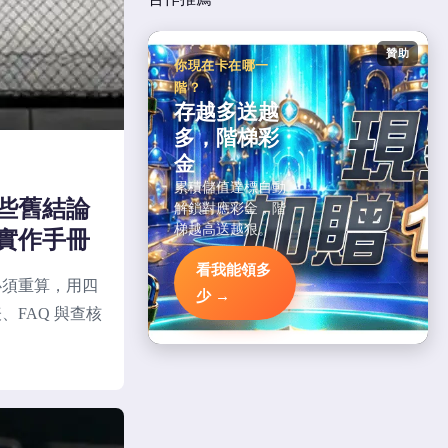
贊助
你現在卡在哪一
階？
存越多送越
多，階梯彩
金
累積儲值達標自動
些舊結論
解鎖對應彩金，階
梯越高送越狠。
實作手冊
看我能領多
必須重算，用四
少 →
FAQ 與查核