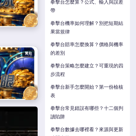
拳擊台怎麼算？公式、輸入與誤差
帶
拳擊台機率如何理解？別把短期結
果當規律
拳擊台賠率怎麼換算？價格與機率
的差別
贊助
拳擊台策略怎麼建立？可重現的四
步流程
拳擊台新手怎麼開始？第一份檢核
表
拳擊台常見錯誤有哪些？十二個判
讀陷阱
拳擊台數據去哪裡看？來源與更新