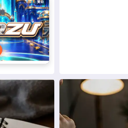
贊助
走
轉
轉盤
天都