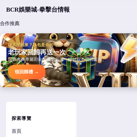
BCR娛樂城-拳擊台情報
合作推薦
很久沒回來？這包是你的
老玩家回歸再送一次
回鍋會員專屬彩金，優惠頁面一鍵領取不用問客服。
領回歸禮 →
探索導覽
首頁