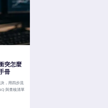
衝突怎麼
手冊
裁決，用四步流
Q 與查核清單