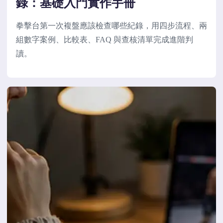
錄：基礎入門實作手冊
拳擊台第一次複盤應該檢查哪些紀錄，用四步流程、兩
組數字案例、比較表、FAQ 與查核清單完成進階判
讀。