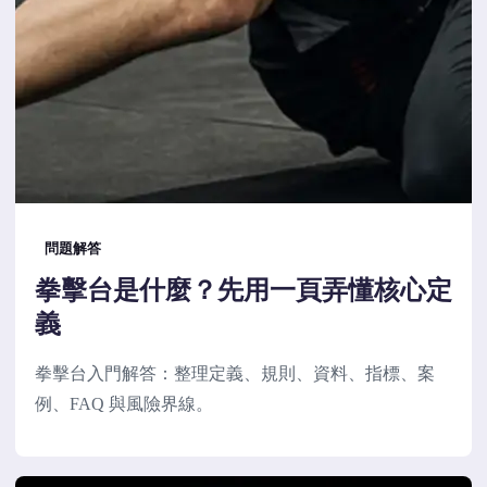
問題解答
拳擊台是什麼？先用一頁弄懂核心定
義
拳擊台入門解答：整理定義、規則、資料、指標、案
例、FAQ 與風險界線。