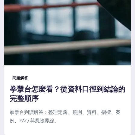
問題解答
拳擊台怎麼看？從資料口徑到結論的
完整順序
拳擊台判讀解答：整理定義、規則、資料、指標、案
例、FAQ 與風險界線。