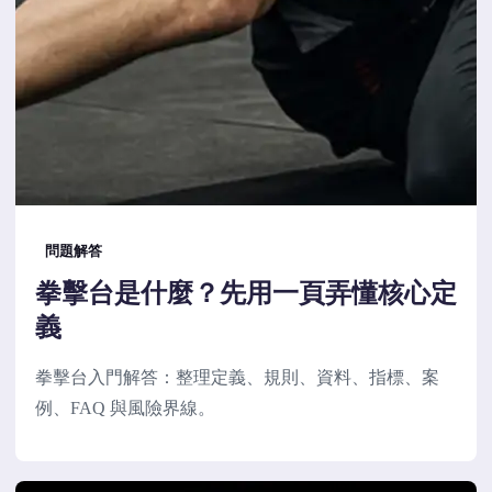
問題解答
拳擊台是什麼？先用一頁弄懂核心定
義
拳擊台入門解答：整理定義、規則、資料、指標、案
例、FAQ 與風險界線。