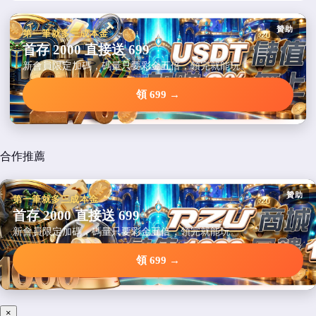
贊助
第一筆就多三成本金
首存 2000 直接送 699
新會員限定加碼，碼量只要彩金五倍，領完就能玩。
領 699 →
合作推薦
贊助
第一筆就多三成本金
首存 2000 直接送 699
新會員限定加碼，碼量只要彩金五倍，領完就能玩。
領 699 →
×