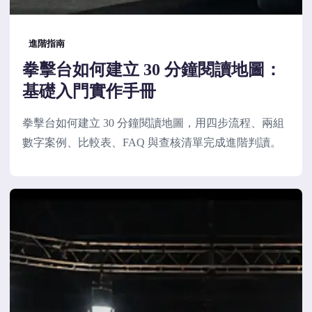
進階指南
拳擊台如何建立 30 分鐘閱讀地圖：
基礎入門實作手冊
拳擊台如何建立 30 分鐘閱讀地圖，用四步流程、兩組
數字案例、比較表、FAQ 與查核清單完成進階判讀。