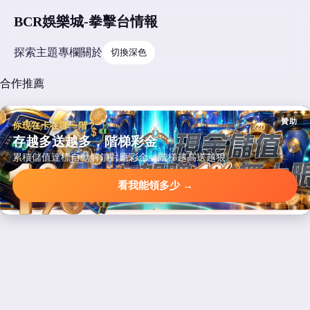
BCR娛樂城-拳擊台情報
探索
主題
專欄
關於
切換深色
合作推薦
贊助
你現在卡在哪一階？
存越多送越多，階梯彩金
累積儲值達標自動解鎖對應彩金，階梯越高送越狠。
看我能領多少 →