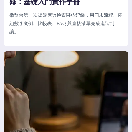
錄：基礎入門實作手冊
拳擊台第一次複盤應該檢查哪些紀錄，用四步流程、兩
組數字案例、比較表、FAQ 與查核清單完成進階判
讀。