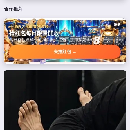
合作推薦
贊助
手慢的人只能看別人領
搶紅包每日限量開放
當日存款達標即可到首頁搶紅包，手速決定金額。
去搶紅包 →