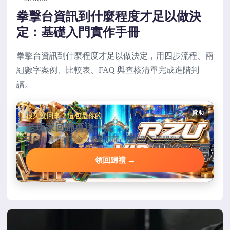
拳擊台資訊到什麼程度才足以做決
定：基礎入門實作手冊
拳擊台資訊到什麼程度才足以做決定，用四步流程、兩
組數字案例、比較表、FAQ 與查核清單完成進階判
讀。
贊助
很久沒回來？這包是你的
老玩家回歸再送一次
回鍋會員專屬彩金，優惠頁面一鍵領取不用問客服。
領回歸禮 →