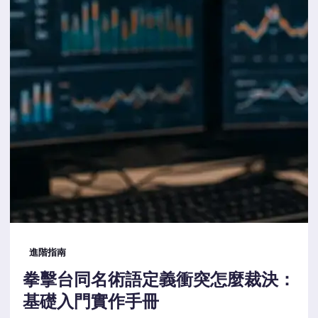
進階指南
拳擊台同名術語定義衝突怎麼裁決：
基礎入門實作手冊