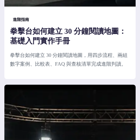
進階指南
拳擊台如何建立 30 分鐘閱讀地圖：
基礎入門實作手冊
拳擊台如何建立 30 分鐘閱讀地圖，用四步流程、兩組
數字案例、比較表、FAQ 與查核清單完成進階判讀。