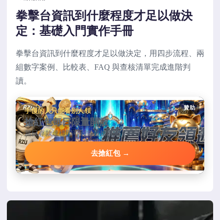
拳擊台資訊到什麼程度才足以做決
定：基礎入門實作手冊
拳擊台資訊到什麼程度才足以做決定，用四步流程、兩
組數字案例、比較表、FAQ 與查核清單完成進階判
讀。
贊助
手慢的人只能看別人領
搶紅包每日限量開放
當日存款達標即可到首頁搶紅包，手速決定金額。
去搶紅包 →