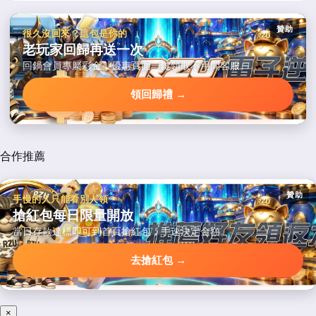
贊助
很久沒回來？這包是你的
老玩家回歸再送一次
回鍋會員專屬彩金，優惠頁面一鍵領取不用問客服。
領回歸禮 →
合作推薦
贊助
手慢的人只能看別人領
搶紅包每日限量開放
當日存款達標即可到首頁搶紅包，手速決定金額。
去搶紅包 →
×