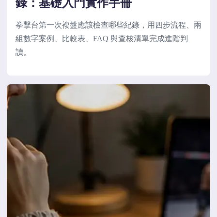
錄：基礎入門實作手冊
拳擊台第一次複盤應該檢查哪些紀錄，用四步流程、兩
組數字案例、比較表、FAQ 與查核清單完成進階判
讀。