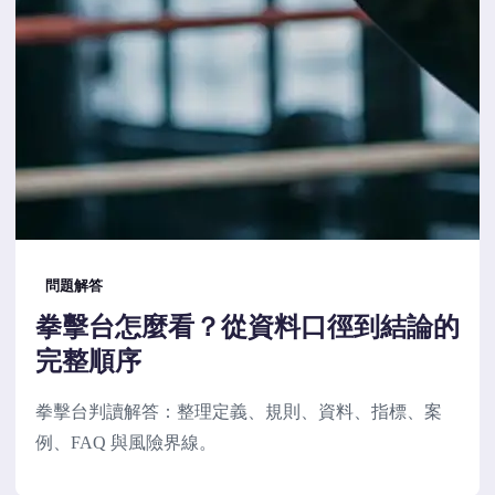
問題解答
拳擊台怎麼看？從資料口徑到結論的
完整順序
拳擊台判讀解答：整理定義、規則、資料、指標、案
例、FAQ 與風險界線。