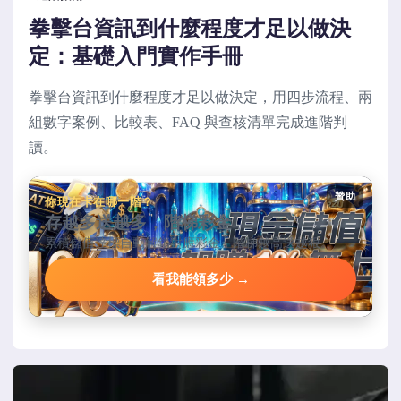
拳擊台資訊到什麼程度才足以做決
定：基礎入門實作手冊
拳擊台資訊到什麼程度才足以做決定，用四步流程、兩
組數字案例、比較表、FAQ 與查核清單完成進階判
讀。
贊助
你現在卡在哪一階？
存越多送越多，階梯彩金
累積儲值達標自動解鎖對應彩金，階梯越高送越狠。
看我能領多少 →