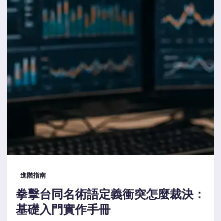
進階指南
拳擊台同名術語定義衝突怎麼裁決：
基礎入門實作手冊