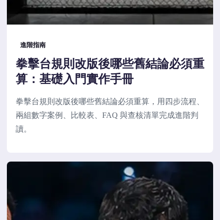
進階指南
拳擊台規則改版後哪些舊結論必須重
算：基礎入門實作手冊
拳擊台規則改版後哪些舊結論必須重算，用四步流程、
兩組數字案例、比較表、FAQ 與查核清單完成進階判
讀。