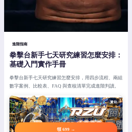
進階指南
拳擊台新手七天研究練習怎麼安排：
基礎入門實作手冊
拳擊台新手七天研究練習怎麼安排，用四步流程、兩組
數字案例、比較表、FAQ 與查核清單完成進階判讀。
贊助
第一筆就多三成本金
首存 2000 直接送 699
新會員限定加碼，碼量只要彩金五倍，領完就能玩。
領 699 →