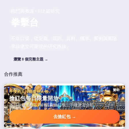
格鬥與賽道 · 112 篇研究
拳擊台
不靠口號，從定義、規則、資料、機率、案例與風險
界線建立可重現的研究路線。
瀏覽 8 個完整主題 →
合作推薦
贊助
手慢的人只能看別人領
搶紅包每日限量開放
當日存款達標即可到首頁搶紅包，手速決定金額。
去搶紅包 →