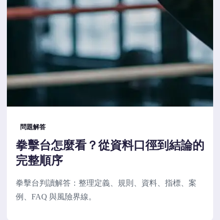
問題解答
拳擊台怎麼看？從資料口徑到結論的
完整順序
拳擊台判讀解答：整理定義、規則、資料、指標、案
例、FAQ 與風險界線。