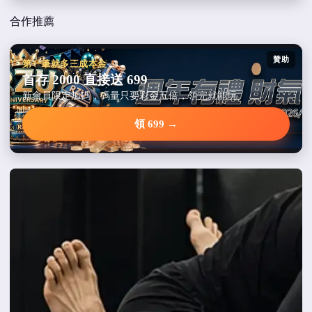
合作推薦
贊助
第一筆就多三成本金
首存 2000 直接送 699
新會員限定加碼，碼量只要彩金五倍，領完就能玩。
領 699 →