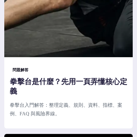
問題解答
拳擊台是什麼？先用一頁弄懂核心定
義
拳擊台入門解答：整理定義、規則、資料、指標、案
例、FAQ 與風險界線。