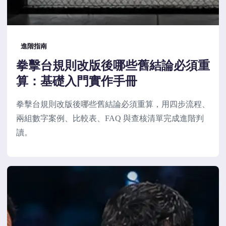
進階指南
拳擊台規則改版後哪些舊結論必須重
算：基礎入門實作手冊
拳擊台規則改版後哪些舊結論必須重算，用四步流程、
兩組數字案例、比較表、FAQ 與查核清單完成進階判
讀。