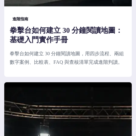
進階指南
拳擊台如何建立 30 分鐘閱讀地圖：
基礎入門實作手冊
拳擊台如何建立 30 分鐘閱讀地圖，用四步流程、兩組
數字案例、比較表、FAQ 與查核清單完成進階判讀。