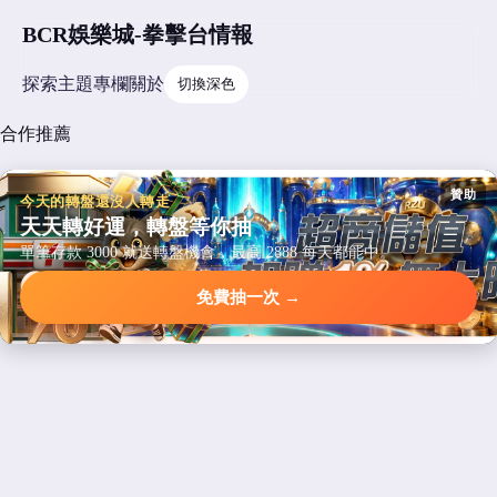
BCR娛樂城-拳擊台情報
探索
主題
專欄
關於
切換深色
合作推薦
贊助
今天的轉盤還沒人轉走
天天轉好運，轉盤等你抽
單筆存款 3000 就送轉盤機會，最高 2888 每天都能中。
免費抽一次 →