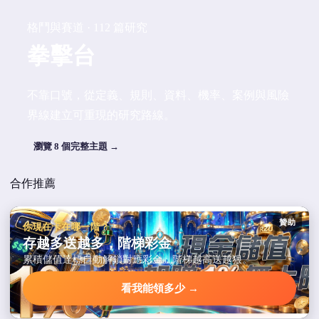
格鬥與賽道 · 112 篇研究
拳擊台
不靠口號，從定義、規則、資料、機率、案例與風險
界線建立可重現的研究路線。
瀏覽 8 個完整主題 →
合作推薦
贊助
你現在卡在哪一階？
存越多送越多，階梯彩金
累積儲值達標自動解鎖對應彩金，階梯越高送越狠。
看我能領多少 →