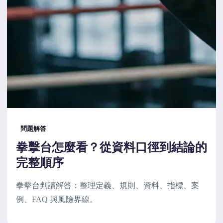
問題解答
拳擊台怎麼看？從資料口徑到結論的
完整順序
拳擊台判讀解答：整理定義、規則、資料、指標、案
例、FAQ 與風險界線。