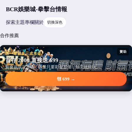
BCR娛樂城-拳擊台情報
探索
主題
專欄
關於
切換深色
合作推薦
贊助
第一筆就多三成本金
首存 2000 直接送 699
新會員限定加碼，碼量只要彩金五倍，領完就能玩。
領 699 →