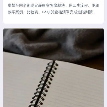
拳擊台同名術語定義衝突怎麼裁決，用四步流程、兩組
數字案例、比較表、FAQ 與查核清單完成進階判讀。