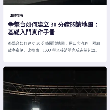
進階指南
拳擊台如何建立 30 分鐘閱讀地圖：
基礎入門實作手冊
拳擊台如何建立 30 分鐘閱讀地圖，用四步流程、兩組
數字案例、比較表、FAQ 與查核清單完成進階判讀。