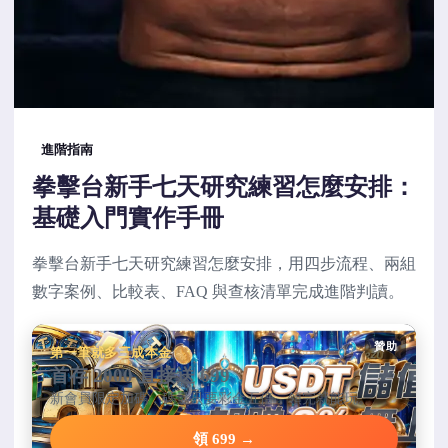
進階指南
拳擊台新手七天研究練習怎麼安排：
基礎入門實作手冊
拳擊台新手七天研究練習怎麼安排，用四步流程、兩組
數字案例、比較表、FAQ 與查核清單完成進階判讀。
贊助
第一筆就多三成本金
首存 2000 直接送 699
新會員限定加碼，碼量只要彩金五倍，領完就能玩。
領 699 →