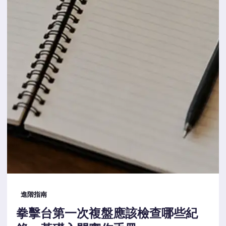
進階指南
拳擊台第一次複盤應該檢查哪些紀