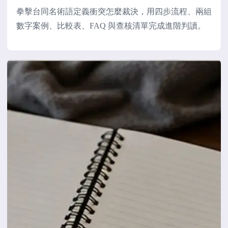
拳擊台同名術語定義衝突怎麼裁決，用四步流程、兩組
數字案例、比較表、FAQ 與查核清單完成進階判讀。