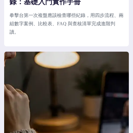
錄：基礎入門實作手冊
拳擊台第一次複盤應該檢查哪些紀錄，用四步流程、兩
組數字案例、比較表、FAQ 與查核清單完成進階判
讀。