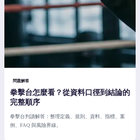
問題解答
拳擊台怎麼看？從資料口徑到結論的
完整順序
拳擊台判讀解答：整理定義、規則、資料、指標、案
例、FAQ 與風險界線。