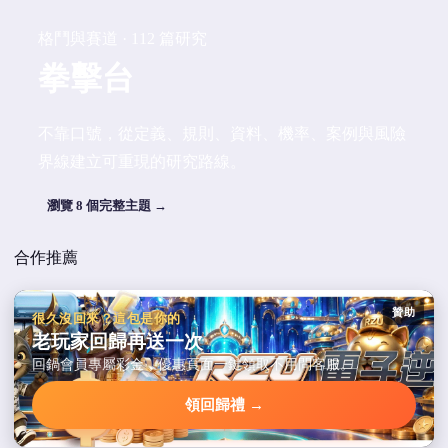
格鬥與賽道 · 112 篇研究
拳擊台
不靠口號，從定義、規則、資料、機率、案例與風險
界線建立可重現的研究路線。
瀏覽 8 個完整主題 →
合作推薦
贊助
很久沒回來？這包是你的
老玩家回歸再送一次
回鍋會員專屬彩金，優惠頁面一鍵領取不用問客服。
領回歸禮 →