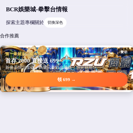
BCR娛樂城-拳擊台情報
探索
主題
專欄
關於
切換深色
合作推薦
贊助
第一筆就多三成本金
首存 2000 直接送 699
新會員限定加碼，碼量只要彩金五倍，領完就能玩。
領 699 →