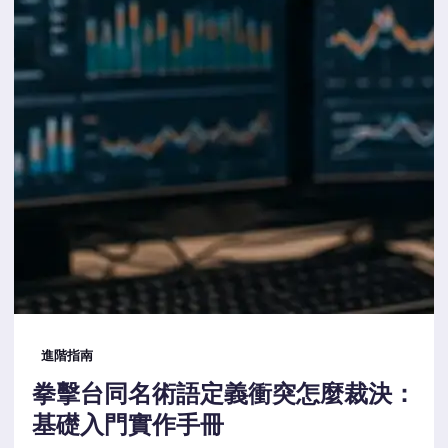
進階指南
拳擊台同名術語定義衝突怎麼裁決：
基礎入門實作手冊