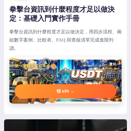
拳擊台資訊到什麼程度才足以做決
定：基礎入門實作手冊
拳擊台資訊到什麼程度才足以做決定，用四步流程、兩
組數字案例、比較表、FAQ 與查核清單完成進階判
讀。
贊助
第一筆就多三成本金
首存 2000 直接送 699
新會員限定加碼，碼量只要彩金五倍，領完就能玩。
領 699 →