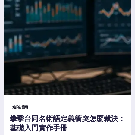
進階指南
拳擊台同名術語定義衝突怎麼裁決：
基礎入門實作手冊