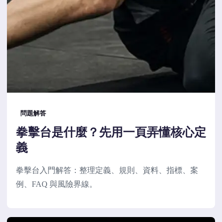
問題解答
拳擊台是什麼？先用一頁弄懂核心定
義
拳擊台入門解答：整理定義、規則、資料、指標、案
例、FAQ 與風險界線。