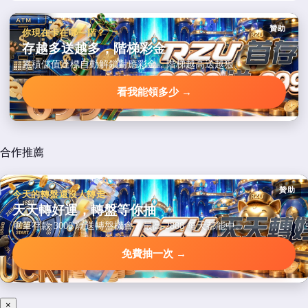
贊助
你現在卡在哪一階？
存越多送越多，階梯彩金
累積儲值達標自動解鎖對應彩金，階梯越高送越狠。
看我能領多少 →
合作推薦
贊助
今天的轉盤還沒人轉走
天天轉好運，轉盤等你抽
單筆存款 3000 就送轉盤機會，最高 2888 每天都能中。
免費抽一次 →
×