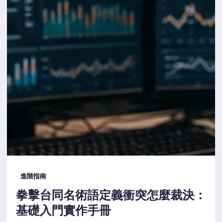
進階指南
拳擊台同名術語定義衝突怎麼裁決：
基礎入門實作手冊