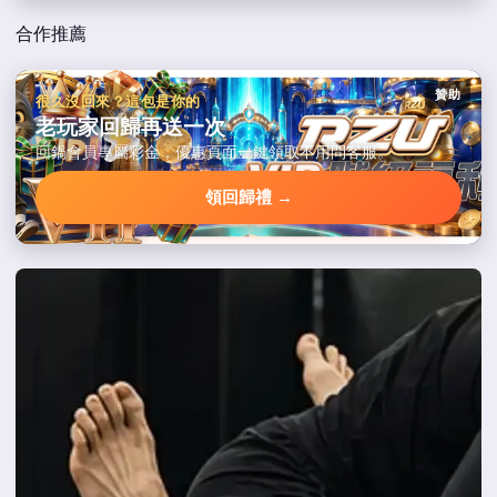
合作推薦
贊助
很久沒回來？這包是你的
老玩家回歸再送一次
回鍋會員專屬彩金，優惠頁面一鍵領取不用問客服。
領回歸禮 →