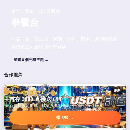
格鬥與賽道 · 112 篇研究
拳擊台
不靠口號，從定義、規則、資料、機率、案例與風險
界線建立可重現的研究路線。
瀏覽 8 個完整主題 →
合作推薦
贊助
第一筆就多三成本金
首存 2000 直接送 699
新會員限定加碼，碼量只要彩金五倍，領完就能玩。
領 699 →