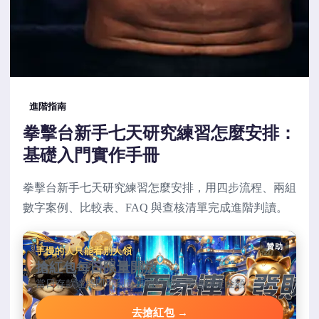
進階指南
拳擊台新手七天研究練習怎麼安排：
基礎入門實作手冊
拳擊台新手七天研究練習怎麼安排，用四步流程、兩組
數字案例、比較表、FAQ 與查核清單完成進階判讀。
贊助
手慢的人只能看別人領
搶紅包每日限量開放
當日存款達標即可到首頁搶紅包，手速決定金額。
去搶紅包 →