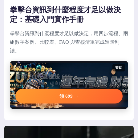
拳擊台資訊到什麼程度才足以做決
定：基礎入門實作手冊
拳擊台資訊到什麼程度才足以做決定，用四步流程、兩
組數字案例、比較表、FAQ 與查核清單完成進階判
讀。
贊助
第一筆就多三成本金
首存 2000 直接送 699
新會員限定加碼，碼量只要彩金五倍，領完就能玩。
領 699 →