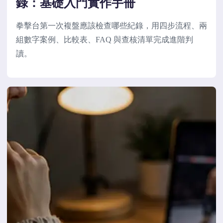
錄：基礎入門實作手冊
拳擊台第一次複盤應該檢查哪些紀錄，用四步流程、兩
組數字案例、比較表、FAQ 與查核清單完成進階判
讀。