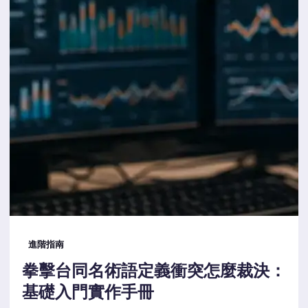
進階指南
拳擊台同名術語定義衝突怎麼裁決：
基礎入門實作手冊