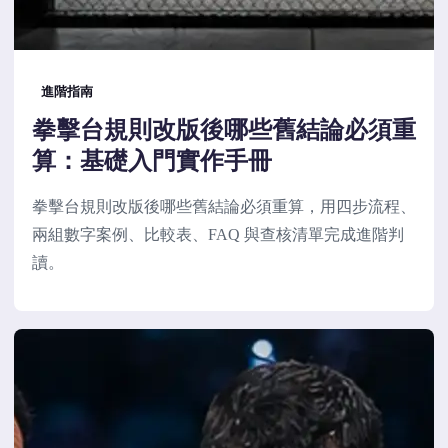
進階指南
拳擊台規則改版後哪些舊結論必須重
算：基礎入門實作手冊
拳擊台規則改版後哪些舊結論必須重算，用四步流程、
兩組數字案例、比較表、FAQ 與查核清單完成進階判
讀。