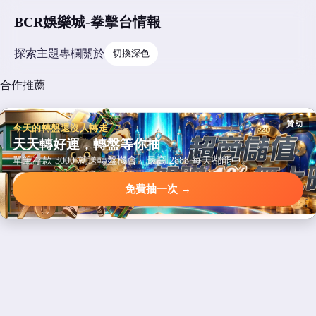
BCR娛樂城-拳擊台情報
探索
主題
專欄
關於
切換深色
合作推薦
贊助
今天的轉盤還沒人轉走
天天轉好運，轉盤等你抽
單筆存款 3000 就送轉盤機會，最高 2888 每天都能中。
免費抽一次 →