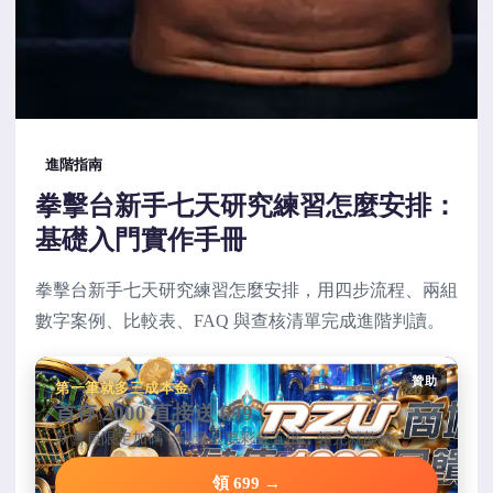
進階指南
拳擊台新手七天研究練習怎麼安排：
基礎入門實作手冊
拳擊台新手七天研究練習怎麼安排，用四步流程、兩組
數字案例、比較表、FAQ 與查核清單完成進階判讀。
贊助
第一筆就多三成本金
首存 2000 直接送 699
新會員限定加碼，碼量只要彩金五倍，領完就能玩。
領 699 →