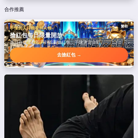
合作推薦
贊助
手慢的人只能看別人領
搶紅包每日限量開放
當日存款達標即可到首頁搶紅包，手速決定金額。
去搶紅包 →