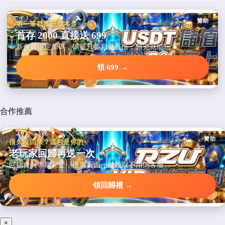
贊助
第一筆就多三成本金
首存 2000 直接送 699
新會員限定加碼，碼量只要彩金五倍，領完就能玩。
領 699 →
合作推薦
贊助
很久沒回來？這包是你的
老玩家回歸再送一次
回鍋會員專屬彩金，優惠頁面一鍵領取不用問客服。
領回歸禮 →
×