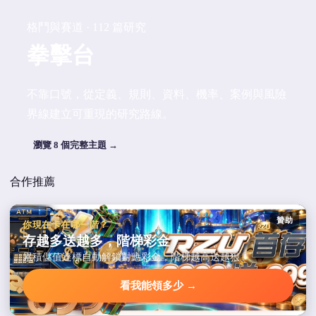
格鬥與賽道 · 112 篇研究
拳擊台
不靠口號，從定義、規則、資料、機率、案例與風險
界線建立可重現的研究路線。
瀏覽 8 個完整主題 →
合作推薦
贊助
你現在卡在哪一階？
存越多送越多，階梯彩金
累積儲值達標自動解鎖對應彩金，階梯越高送越狠。
看我能領多少 →