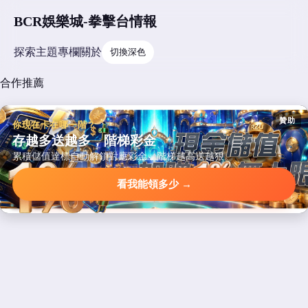
BCR娛樂城-拳擊台情報
探索
主題
專欄
關於
切換深色
合作推薦
贊助
你現在卡在哪一階？
存越多送越多，階梯彩金
累積儲值達標自動解鎖對應彩金，階梯越高送越狠。
看我能領多少 →