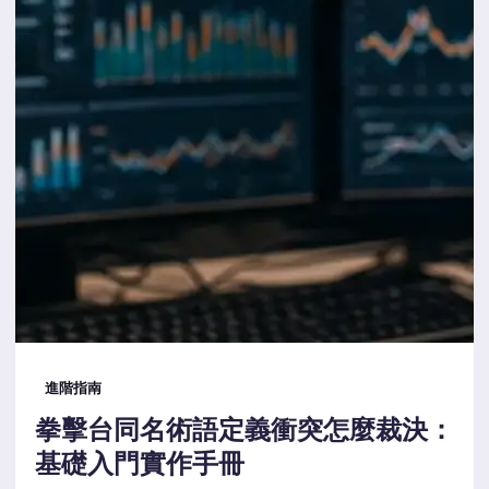
進階指南
拳擊台同名術語定義衝突怎麼裁決：
基礎入門實作手冊