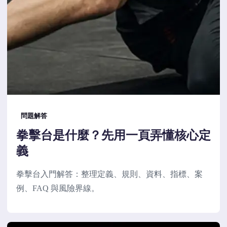
問題解答
拳擊台是什麼？先用一頁弄懂核心定
義
拳擊台入門解答：整理定義、規則、資料、指標、案
例、FAQ 與風險界線。