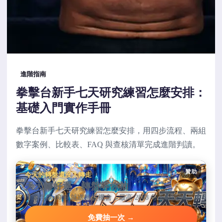
進階指南
拳擊台新手七天研究練習怎麼安排：
基礎入門實作手冊
拳擊台新手七天研究練習怎麼安排，用四步流程、兩組
數字案例、比較表、FAQ 與查核清單完成進階判讀。
贊助
今天的轉盤還沒人轉走
天天轉好運，轉盤等你抽
單筆存款 3000 就送轉盤機會，最高 2888 每天都能中。
免費抽一次 →