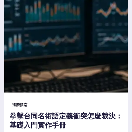
進階指南
拳擊台同名術語定義衝突怎麼裁決：
基礎入門實作手冊