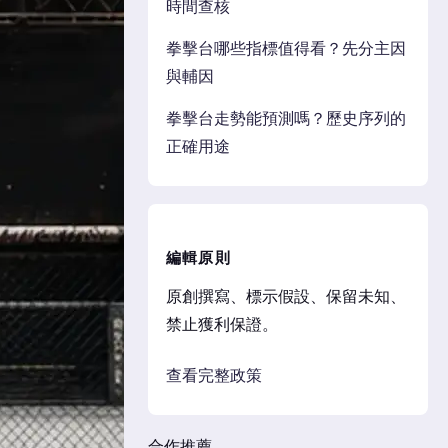
時間查核
拳擊台哪些指標值得看？先分主因
與輔因
拳擊台走勢能預測嗎？歷史序列的
正確用途
編輯原則
原創撰寫、標示假設、保留未知、
禁止獲利保證。
查看完整政策
合作推薦