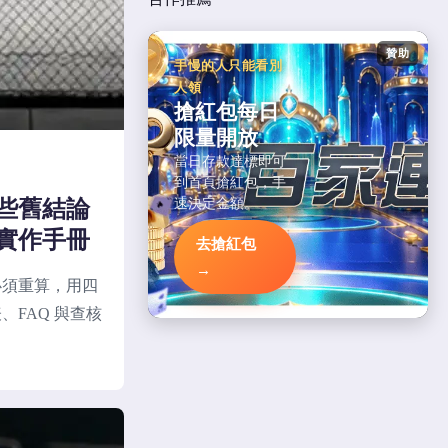
贊助
手慢的人只能看別
人領
搶紅包每日
限量開放
當日存款達標即可
到首頁搶紅包，手
速決定金額。
些舊結論
實作手冊
去搶紅包
→
必須重算，用四
FAQ 與查核