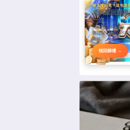
很久沒回來？這包是
老玩家回歸再
一次
回鍋會員專屬彩金，
惠頁面一鍵領取不用
客服。
領回歸禮 →