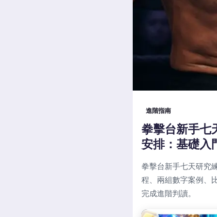
進階指南
拳擊台新手七
安排：基礎入
拳擊台新手七天研究
程、兩組數字案例、比
完成進階判讀。