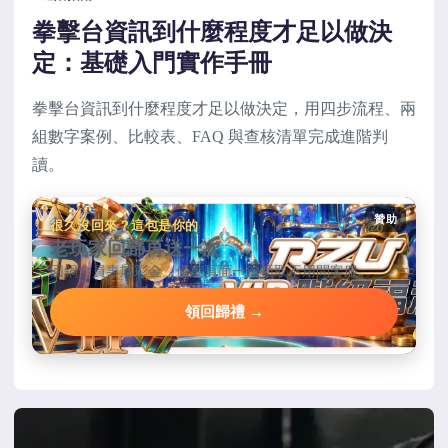
拳擊台資訊到什麼程度才足以做決
定：基礎入門實作手冊
拳擊台資訊到什麼程度才足以做決定，用四步流程、兩
組數字案例、比較表、FAQ 與查核清單完成進階判
讀。
贊助
很久沒回來？這包是你的
老玩家回歸再送一次
回鍋會員專屬彩金，優惠頁面一鍵領取不用問客服。
領回歸禮 →