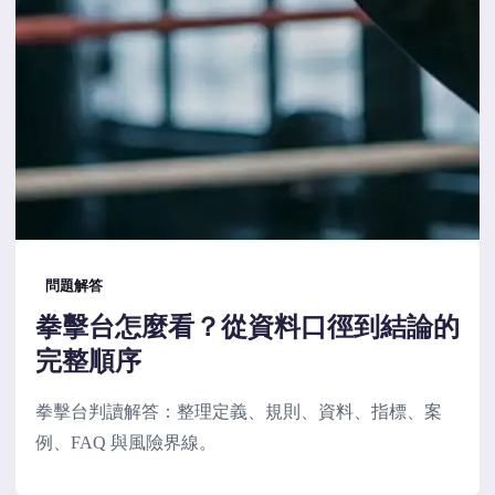
問題解答
拳擊台怎麼看？從資料口徑到結論的
完整順序
拳擊台判讀解答：整理定義、規則、資料、指標、案
例、FAQ 與風險界線。