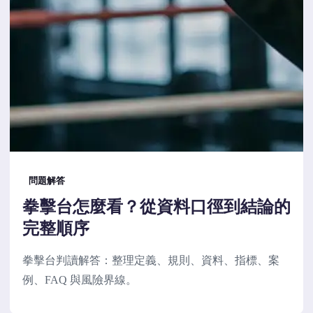
問題解答
拳擊台怎麼看？從資料口徑到結論的
完整順序
拳擊台判讀解答：整理定義、規則、資料、指標、案
例、FAQ 與風險界線。