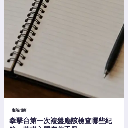
進階指南
拳擊台第一次複盤應該檢查哪些紀