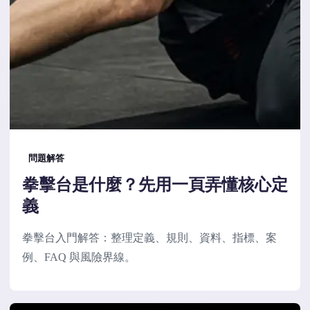
問題解答
拳擊台是什麼？先用一頁弄懂核心定
義
拳擊台入門解答：整理定義、規則、資料、指標、案
例、FAQ 與風險界線。