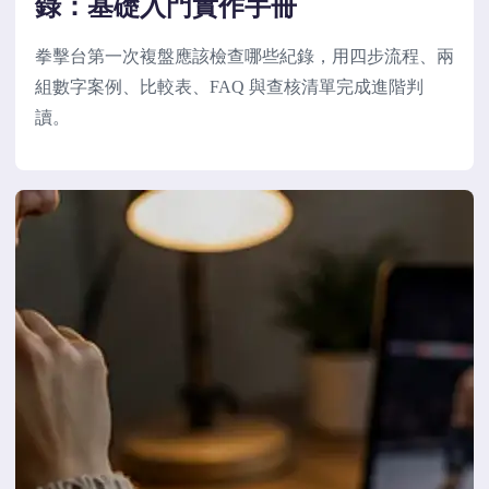
錄：基礎入門實作手冊
拳擊台第一次複盤應該檢查哪些紀錄，用四步流程、兩
組數字案例、比較表、FAQ 與查核清單完成進階判
讀。