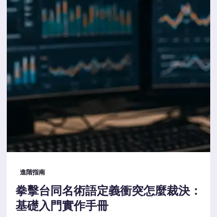
進階指南
拳擊台同名術語定義衝突怎麼裁決：
基礎入門實作手冊