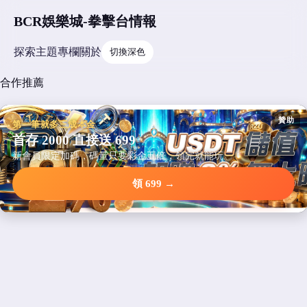
BCR娛樂城-拳擊台情報
探索
主題
專欄
關於
切換深色
合作推薦
贊助
第一筆就多三成本金
首存 2000 直接送 699
新會員限定加碼，碼量只要彩金五倍，領完就能玩。
領 699 →