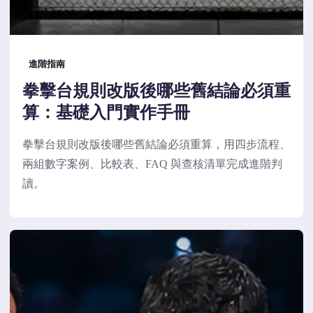
進階指南
拳擊台規則改版後哪些舊結論必須重
算：基礎入門實作手冊
拳擊台規則改版後哪些舊結論必須重算，用四步流程、
兩組數字案例、比較表、FAQ 與查核清單完成進階判
讀。