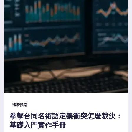
進階指南
拳擊台同名術語定義衝突怎麼裁決：
基礎入門實作手冊