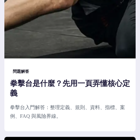
問題解答
拳擊台是什麼？先用一頁弄懂核心定
義
拳擊台入門解答：整理定義、規則、資料、指標、案
例、FAQ 與風險界線。