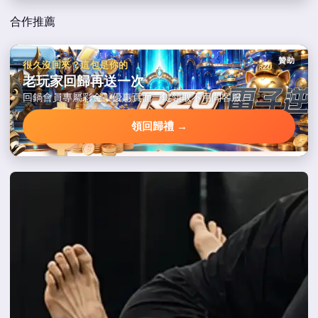
合作推薦
贊助
很久沒回來？這包是你的
老玩家回歸再送一次
回鍋會員專屬彩金，優惠頁面一鍵領取不用問客服。
領回歸禮 →