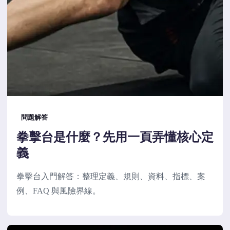
問題解答
拳擊台是什麼？先用一頁弄懂核心定
義
拳擊台入門解答：整理定義、規則、資料、指標、案
例、FAQ 與風險界線。