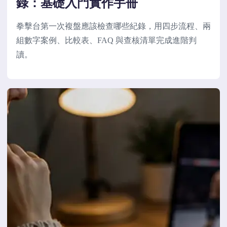
錄：基礎入門實作手冊
拳擊台第一次複盤應該檢查哪些紀錄，用四步流程、兩
組數字案例、比較表、FAQ 與查核清單完成進階判
讀。