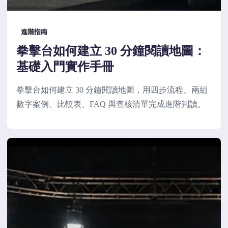
進階指南
拳擊台如何建立 30 分鐘閱讀地圖：
基礎入門實作手冊
拳擊台如何建立 30 分鐘閱讀地圖，用四步流程、兩組
數字案例、比較表、FAQ 與查核清單完成進階判讀。