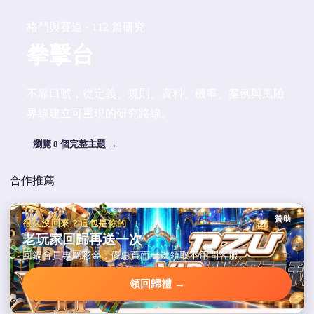
格鬥與賽道 · 112 篇研究
拳擊台
不靠口號，從定義、規則、資料、機率、案例與風險
界線建立可重現的研究路線。
瀏覽 8 個完整主題 →
合作推薦
贊助
很久沒回來？這包是你的
老玩家回歸再送一次
回鍋會員專屬彩金，優惠頁面一鍵領取不用問客服。
領回歸禮 →