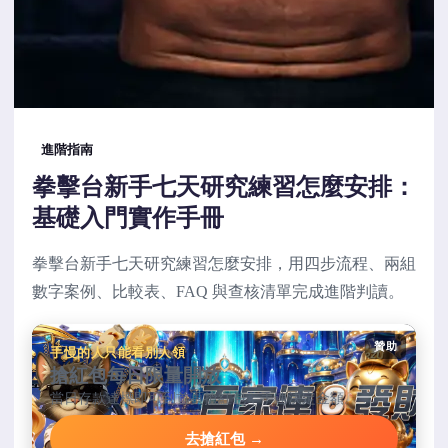
進階指南
拳擊台新手七天研究練習怎麼安排：
基礎入門實作手冊
拳擊台新手七天研究練習怎麼安排，用四步流程、兩組
數字案例、比較表、FAQ 與查核清單完成進階判讀。
贊助
手慢的人只能看別人領
搶紅包每日限量開放
當日存款達標即可到首頁搶紅包，手速決定金額。
去搶紅包 →