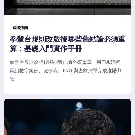
進階指南
拳擊台規則改版後哪些舊結論必須重
算：基礎入門實作手冊
拳擊台規則改版後哪些舊結論必須重算，用四步流程、
兩組數字案例、比較表、FAQ 與查核清單完成進階判
讀。