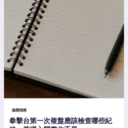
進階指南
拳擊台第一次複盤應該檢查哪些紀