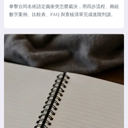
拳擊台同名術語定義衝突怎麼裁決，用四步流程、兩組
數字案例、比較表、FAQ 與查核清單完成進階判讀。