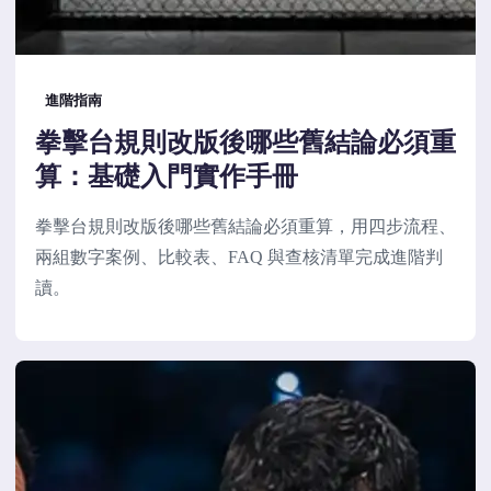
進階指南
拳擊台規則改版後哪些舊結論必須重
算：基礎入門實作手冊
拳擊台規則改版後哪些舊結論必須重算，用四步流程、
兩組數字案例、比較表、FAQ 與查核清單完成進階判
讀。