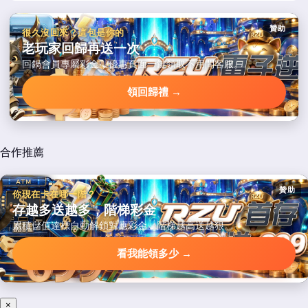
贊助
很久沒回來？這包是你的
老玩家回歸再送一次
回鍋會員專屬彩金，優惠頁面一鍵領取不用問客服。
領回歸禮 →
合作推薦
贊助
你現在卡在哪一階？
存越多送越多，階梯彩金
累積儲值達標自動解鎖對應彩金，階梯越高送越狠。
看我能領多少 →
×