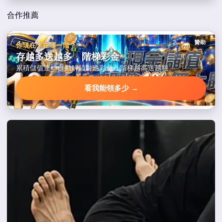
合作推薦
贊助
你現在卡在哪一階？
存越多送越多，階梯彩金
累積儲值達標自動解鎖對應彩金，階梯越高送越狠。
看我能領多少 →