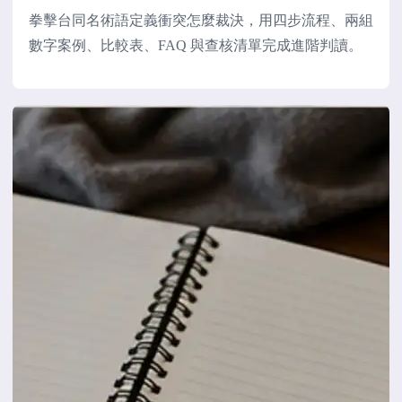
拳擊台同名術語定義衝突怎麼裁決，用四步流程、兩組
數字案例、比較表、FAQ 與查核清單完成進階判讀。