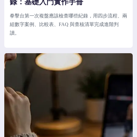
錄：基礎入門實作手冊
拳擊台第一次複盤應該檢查哪些紀錄，用四步流程、兩
組數字案例、比較表、FAQ 與查核清單完成進階判
讀。