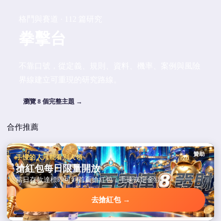
格鬥與賽道 · 112 篇研究
拳擊台
不靠口號，從定義、規則、資料、機率、案例與風險
界線建立可重現的研究路線。
瀏覽 8 個完整主題 →
合作推薦
贊助
手慢的人只能看別人領
搶紅包每日限量開放
當日存款達標即可到首頁搶紅包，手速決定金額。
去搶紅包 →