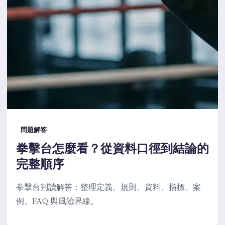
問題解答
拳擊台怎麼看？從資料口徑到結論的
完整順序
拳擊台判讀解答：整理定義、規則、資料、指標、案
例、FAQ 與風險界線。