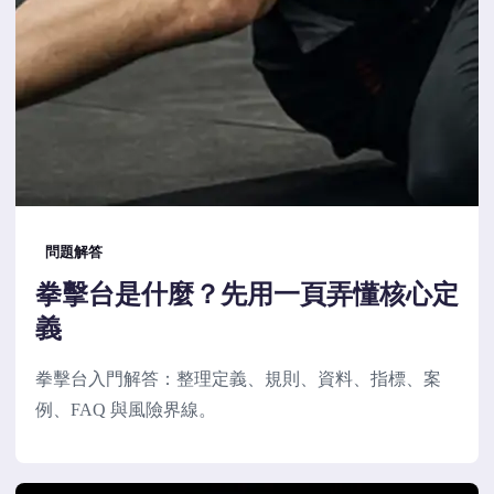
問題解答
拳擊台是什麼？先用一頁弄懂核心定
義
拳擊台入門解答：整理定義、規則、資料、指標、案
例、FAQ 與風險界線。