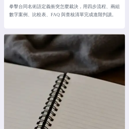
拳擊台同名術語定義衝突怎麼裁決，用四步流程、兩組
數字案例、比較表、FAQ 與查核清單完成進階判讀。