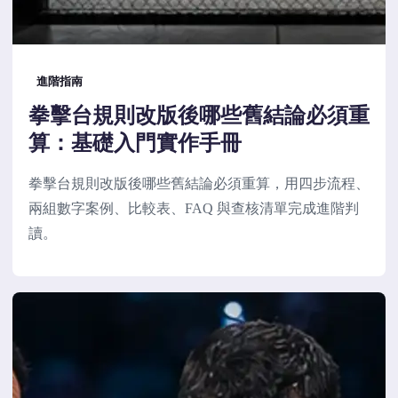
進階指南
拳擊台規則改版後哪些舊結論必須重
算：基礎入門實作手冊
拳擊台規則改版後哪些舊結論必須重算，用四步流程、
兩組數字案例、比較表、FAQ 與查核清單完成進階判
讀。