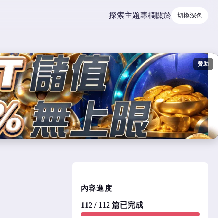
探索
主題
專欄
關於
切換深色
贊助
內容進度
112 / 112 篇已完成