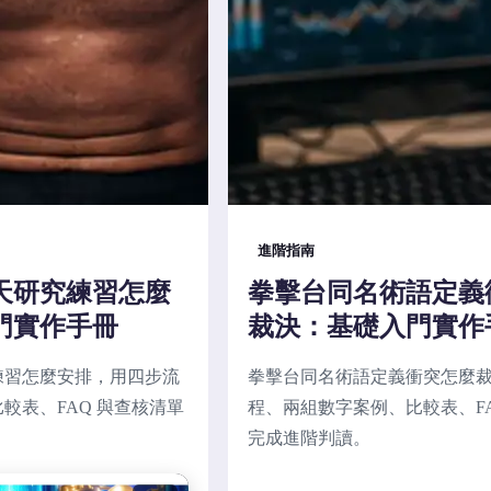
進階指南
天研究練習怎麼
拳擊台同名術語定義
門實作手冊
裁決：基礎入門實作
練習怎麼安排，用四步流
拳擊台同名術語定義衝突怎麼
較表、FAQ 與查核清單
程、兩組數字案例、比較表、FA
完成進階判讀。