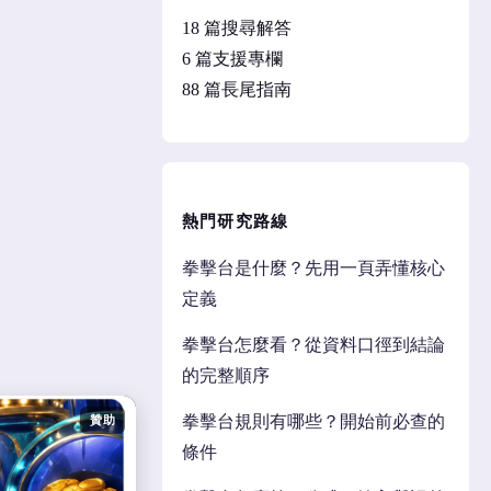
18 篇搜尋解答
6 篇支援專欄
88 篇長尾指南
熱門研究路線
拳擊台是什麼？先用一頁弄懂核心
定義
拳擊台怎麼看？從資料口徑到結論
的完整順序
拳擊台規則有哪些？開始前必查的
贊助
條件