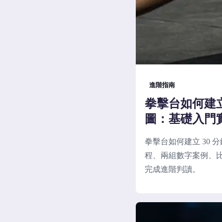
進階指南
拳擊台如何建立
圖：基礎入門
拳擊台如何建立 30 
程、兩組數字案例、比
完成進階判讀。