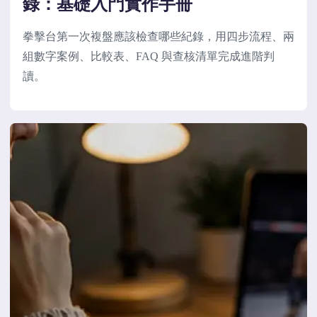
錄：基礎入門實作手冊
拳擊台第一次複盤應該檢查哪些紀錄，用四步流程、兩
組數字案例、比較表、FAQ 與查核清單完成進階判
讀。