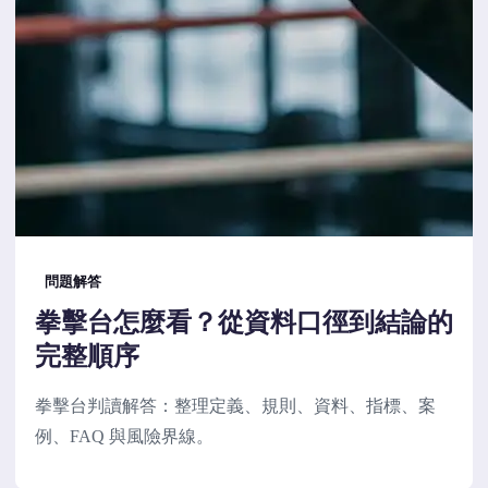
問題解答
拳擊台怎麼看？從資料口徑到結論的
完整順序
拳擊台判讀解答：整理定義、規則、資料、指標、案
例、FAQ 與風險界線。